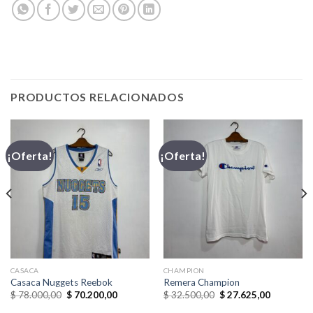
PRODUCTOS RELACIONADOS
¡Oferta!
¡Oferta!
CASACA
CHAMPION
Casaca Nuggets Reebok
Remera Champion
El
El
El
El
$
78.000,00
$
70.200,00
$
32.500,00
$
27.625,00
precio
precio
precio
precio
original
actual
original
actual