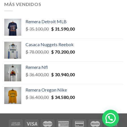
era:
es:
MÁS VENDIDOS
$ 58.500,00.
$ 52.650,00.
Remera Detroit MLB
El
El
$
35.100,00
$
31.590,00
precio
precio
original
actual
Casaca Nuggets Reebok
era:
es:
El
El
$
78.000,00
$
70.200,00
$ 35.100,00.
$ 31.590,00.
precio
precio
original
actual
Remera Nfl
era:
es:
El
El
$
36.400,00
$
30.940,00
$ 78.000,00.
$ 70.200,00.
precio
precio
original
actual
Remera Oregon Nike
era:
es:
El
El
$
36.400,00
$
34.580,00
$ 36.400,00.
$ 30.940,00.
precio
precio
original
actual
era:
es:
$ 36.400,00.
$ 34.580,00.