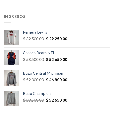
era:
es:
era:
es:
,00.
$ 78.000,00.
$ 70.200,00.
$ 32.500,00.
$ 27.625,
INGRESOS
Remera Levi's
El
El
$
32.500,00
$
29.250,00
precio
precio
original
actual
Casaca Bears NFL
era:
es:
El
El
$
58.500,00
$
52.650,00
$ 32.500,00.
$ 29.250,00.
precio
precio
original
actual
Buzo Central Michigan
era:
es:
El
El
$
52.000,00
$
46.800,00
$ 58.500,00.
$ 52.650,00.
precio
precio
original
actual
Buzo Champion
era:
es:
El
El
$
58.500,00
$
52.650,00
$ 52.000,00.
$ 46.800,00.
precio
precio
original
actual