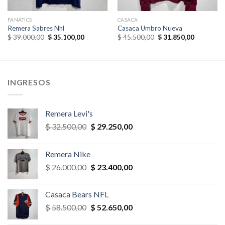
FANATICS
CASACA
Remera Sabres Nhl
Casaca Umbro Nueva
El
El
El
El
$
39.000,00
$
35.100,00
$
45.500,00
$
31.850,00
precio
precio
precio
precio
original
actual
original
actual
era:
es:
era:
es:
,00.
$ 39.000,00.
$ 35.100,00.
$ 45.500,00.
$ 31.850,
INGRESOS
Remera Levi's
El
El
$
32.500,00
$
29.250,00
precio
precio
original
actual
Remera Nike
era:
es:
El
El
$
26.000,00
$
23.400,00
$ 32.500,00.
$ 29.250,00.
precio
precio
original
actual
Casaca Bears NFL
era:
es:
El
El
$
58.500,00
$
52.650,00
$ 26.000,00.
$ 23.400,00.
precio
precio