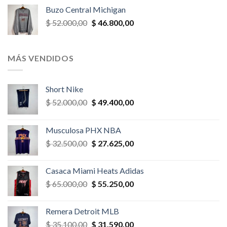
original
actual
Buzo Central Michigan
era:
es:
El
El
$
52.000,00
$
46.800,00
$ 58.500,00.
$ 52.650,00.
precio
precio
original
actual
era:
es:
MÁS VENDIDOS
$ 52.000,00.
$ 46.800,00.
Short Nike
El
El
$
52.000,00
$
49.400,00
precio
precio
original
actual
Musculosa PHX NBA
era:
es:
El
El
$
32.500,00
$
27.625,00
$ 52.000,00.
$ 49.400,00.
precio
precio
original
actual
Casaca Miami Heats Adidas
era:
es:
El
El
$
65.000,00
$
55.250,00
$ 32.500,00.
$ 27.625,00.
precio
precio
original
actual
Remera Detroit MLB
era:
es:
El
El
$
35.100,00
$
31.590,00
$ 65.000,00.
$ 55.250,00.