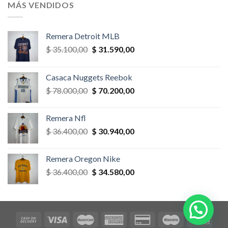
era:
es:
MÁS VENDIDOS
$ 58.500,00.
$ 52.650,00.
Remera Detroit MLB
El
El
$
35.100,00
$
31.590,00
precio
precio
original
actual
Casaca Nuggets Reebok
era:
es:
El
El
$
78.000,00
$
70.200,00
$ 35.100,00.
$ 31.590,00.
precio
precio
original
actual
Remera Nfl
era:
es:
El
El
$
36.400,00
$
30.940,00
$ 78.000,00.
$ 70.200,00.
precio
precio
original
actual
Remera Oregon Nike
era:
es:
El
El
$
36.400,00
$
34.580,00
$ 36.400,00.
$ 30.940,00.
precio
precio
original
actual
era:
es:
$ 36.400,00.
$ 34.580,00.