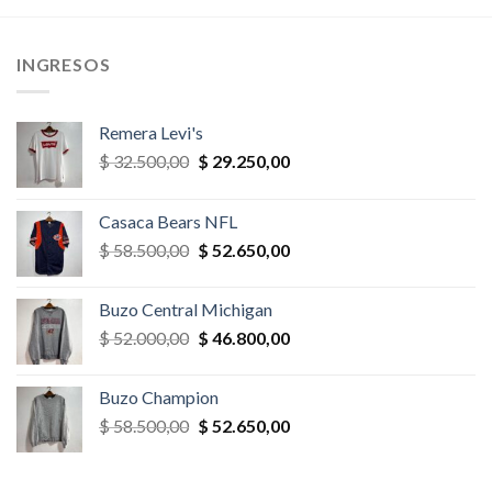
era:
es:
era:
es:
,00.
$ 58.500,00.
$ 40.950,00.
$ 32.500,00.
$ 29.250,
INGRESOS
Remera Levi's
El
El
$
32.500,00
$
29.250,00
precio
precio
original
actual
Casaca Bears NFL
era:
es:
El
El
$
58.500,00
$
52.650,00
$ 32.500,00.
$ 29.250,00.
precio
precio
original
actual
Buzo Central Michigan
era:
es:
El
El
$
52.000,00
$
46.800,00
$ 58.500,00.
$ 52.650,00.
precio
precio
original
actual
Buzo Champion
era:
es:
El
El
$
58.500,00
$
52.650,00
$ 52.000,00.
$ 46.800,00.
precio
precio
original
actual