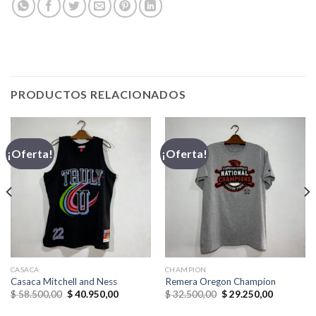
PRODUCTOS RELACIONADOS
¡Oferta!
¡Oferta!
CASACA
CHAMPION
Casaca Mitchell and Ness
Remera Oregon Champion
El
El
El
El
$
58.500,00
$
40.950,00
$
32.500,00
$
29.250,00
precio
precio
precio
precio
original
actual
original
actual