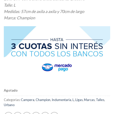
original
actual
Talle: L
era:
es:
Medidas: 57cm de axila a axila y 70cm de largo
$ 39.000,00.
$ 31.200,00.
Marca: Champion
Agotado
Categorías:
Campera
,
Champion
,
Indumentaria
,
L
,
Ligas
,
Marcas
,
Talles
,
Urbano