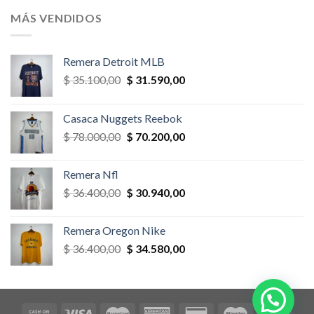
era:
es:
MÁS VENDIDOS
$ 58.500,00.
$ 52.650,00.
Remera Detroit MLB
El
El
$
35.100,00
$
31.590,00
precio
precio
original
actual
Casaca Nuggets Reebok
era:
es:
El
El
$
78.000,00
$
70.200,00
$ 35.100,00.
$ 31.590,00.
precio
precio
original
actual
Remera Nfl
era:
es:
El
El
$
36.400,00
$
30.940,00
$ 78.000,00.
$ 70.200,00.
precio
precio
original
actual
Remera Oregon Nike
era:
es:
El
El
$
36.400,00
$
34.580,00
$ 36.400,00.
$ 30.940,00.
precio
precio
original
actual
era:
es:
$ 36.400,00.
$ 34.580,00.