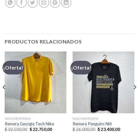
PRODUCTOS RELACIONADOS
¡Oferta!
¡Oferta!
INDUMENTARIA
INDUMENTARIA
Remera Georgia Tech Nike
Remera Penguins Nhl
El
El
El
El
$
32.500,00
$
22.750,00
$
26.000,00
$
23.400,00
precio
precio
precio
precio
original
actual
original
actual