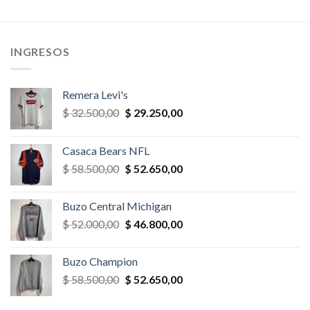
era:
es:
era:
es:
,00.
$ 32.500,00.
$ 22.750,00.
$ 26.000,00.
$ 23.400,
INGRESOS
Remera Levi's
El
El
$
32.500,00
$
29.250,00
precio
precio
original
actual
Casaca Bears NFL
era:
es:
El
El
$
58.500,00
$
52.650,00
$ 32.500,00.
$ 29.250,00.
precio
precio
original
actual
Buzo Central Michigan
era:
es:
El
El
$
52.000,00
$
46.800,00
$ 58.500,00.
$ 52.650,00.
precio
precio
original
actual
Buzo Champion
era:
es:
El
El
$
58.500,00
$
52.650,00
$ 52.000,00.
$ 46.800,00.
precio
precio
original
actual