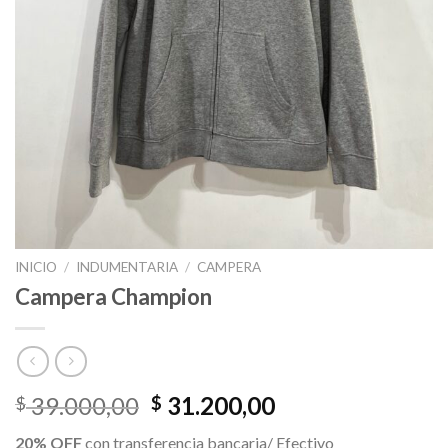
INICIO
/
INDUMENTARIA
/
CAMPERA
Campera Champion
El
El
39.000,00
31.200,00
$
$
precio
precio
20% OFF
con transferencia bancaria/ Efectivo