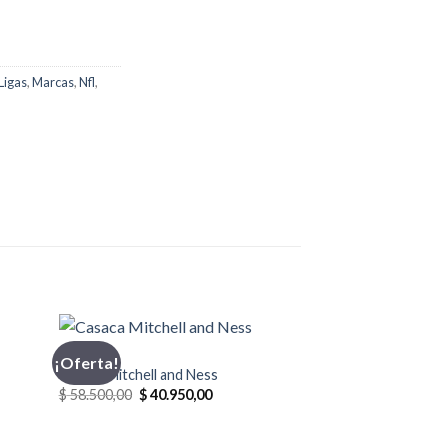
Ligas
,
Marcas
,
Nfl
,
CASACA
¡Oferta!
¡Oferta!
Casaca Mitchell and Ness
El
El
$
58.500,00
$
40.950,00
precio
precio
original
actual
era:
es: