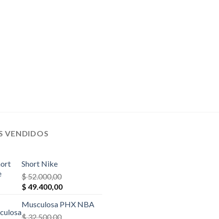
$ 39.000,00.
$ 27.300,00.
$ 26.000,00.
$ 23.400,
S VENDIDOS
Short Nike
$
52.000,00
El
El
$
49.400,00
precio
precio
Musculosa PHX NBA
original
actual
era:
$
32.500,00
es: