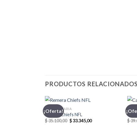
PRODUCTOS RELACIONADO
INDUMENTARIA
CASA
¡Oferta!
¡Ofe
Remera Chiefs NFL
Casa
El
El
$
35.100,00
$
33.345,00
$
39.
precio
precio
original
actual
era:
es: