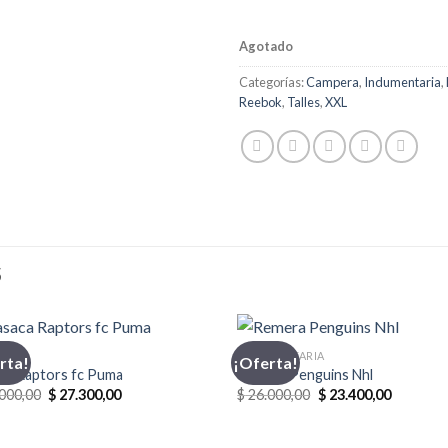
Agotado
Categorías:
Campera
,
Indumentaria
,
Reebok
,
Talles
,
XXL
S
CA
INDUMENTARIA
rta!
¡Oferta!
ca Raptors fc Puma
Remera Penguins Nhl
El
El
El
El
000,00
$
27.300,00
$
26.000,00
$
23.400,00
precio
precio
precio
precio
original
actual
original
actual
era:
es:
era:
es: