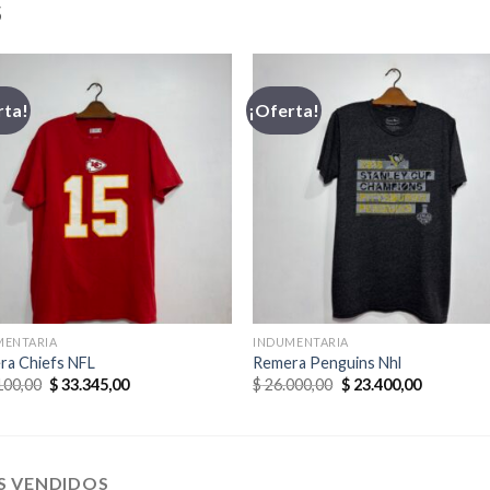
S
rta!
¡Oferta!
MENTARIA
INDUMENTARIA
ra Chiefs NFL
Remera Penguins Nhl
El
El
El
El
100,00
$
33.345,00
$
26.000,00
$
23.400,00
precio
precio
precio
precio
original
actual
original
actual
era:
es:
era:
es:
$ 35.100,00.
$ 33.345,00.
$ 26.000,00.
$ 23.400,0
S VENDIDOS