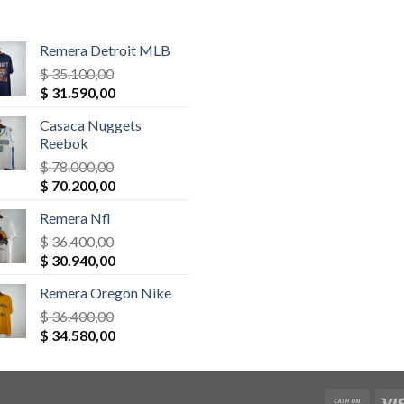
Remera Detroit MLB
$
35.100,00
El
El
$
31.590,00
precio
precio
Casaca Nuggets
original
actual
Reebok
era:
es:
$
78.000,00
$ 35.100,00.
$ 31.590,00.
El
El
$
70.200,00
precio
precio
Remera Nfl
original
actual
era:
$
36.400,00
es:
El
El
$ 78.000,00.
$
30.940,00
$ 70.200,00.
precio
precio
Remera Oregon Nike
original
actual
era:
$
36.400,00
es:
El
El
$ 36.400,00.
$
34.580,00
$ 30.940,00.
precio
precio
original
actual
era:
es: