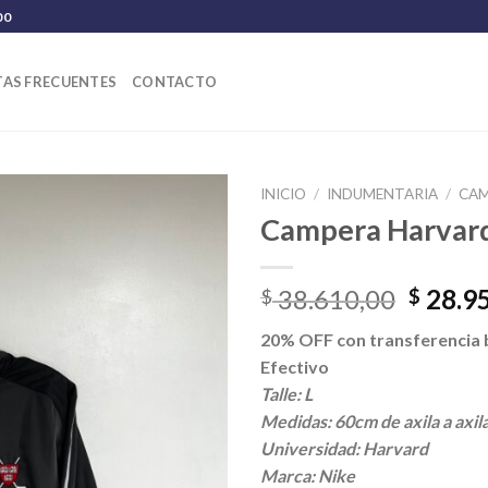
00
AS FRECUENTES
CONTACTO
INICIO
/
INDUMENTARIA
/
CA
Campera Harvar
El
38.610,00
28.9
$
$
precio
20% OFF con transferencia 
origina
Efectivo
era:
Talle: L
$ 38.6
Medidas: 60cm de axila a axil
Universidad: Harvard
Marca: Nike