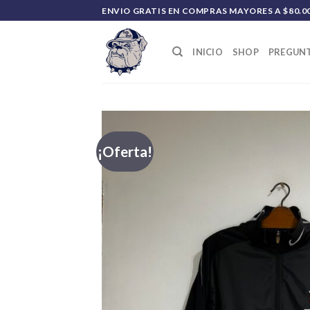
Saltar
ENVIO GRATIS EN COMPRAS MAYORES A $80.0
al
contenido
INICIO
SHOP
PREGUNT
¡Oferta!