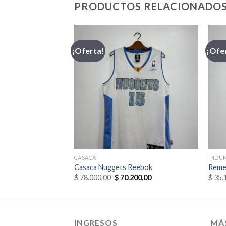
PRODUCTOS RELACIONADO
¡Oferta!
¡Ofe
CASACA
INDU
Casaca Nuggets Reebok
Reme
El
El
$
78.000,00
$
70.200,00
$
35.
precio
precio
original
actual
era:
es:
$ 78.000,00.
$ 70.200,00.
INGRESOS
MÁ