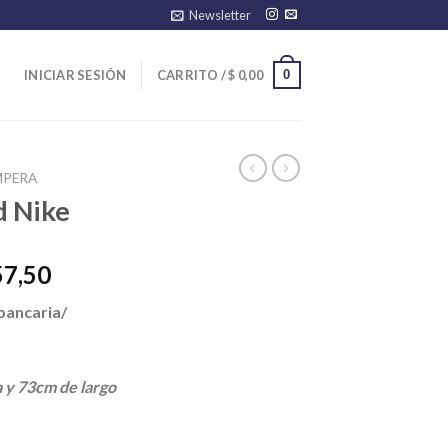
Newsletter
0
INICIAR SESIÓN
CARRITO /
$
0,00
MPERA
d Nike
El
57,50
precio
bancaria/
l
actual
es:
10,00.
$ 28.957,50.
a y 73cm de largo