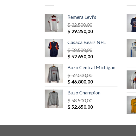
Remera Levi's
$
32.500,00
El
El
$
29.250,00
precio
precio
Casaca Bears NFL
original
actual
era:
$
58.500,00
es:
El
El
$ 32.500,00.
$
52.650,00
$ 29.250,00.
precio
precio
Buzo Central Michigan
original
actual
era:
$
52.000,00
es:
El
El
$ 58.500,00.
$
46.800,00
$ 52.650,00.
precio
precio
Buzo Champion
original
actual
era:
$
58.500,00
es:
El
El
$ 52.000,00.
$
52.650,00
$ 46.800,00.
precio
precio
original
actual
era:
es:
$ 58.500,00.
$ 52.650,00.