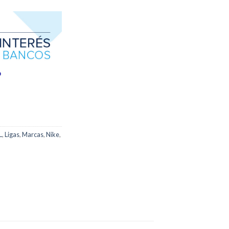
L
,
Ligas
,
Marcas
,
Nike
,