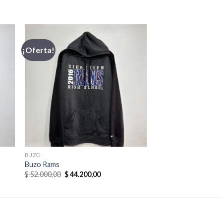
¡Oferta!
BUZO
Buzo Rams
El
El
$
52.000,00
$
44.200,00
precio
precio
original
actual
era:
es:
0.
$ 52.000,00.
$ 44.200,00.