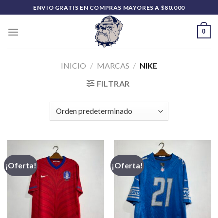
Saltar
ENVIO GRATIS EN COMPRAS MAYORES A $80.000
al
contenido
0
INICIO
/
MARCAS
/
NIKE
FILTRAR
¡Oferta!
¡Oferta!