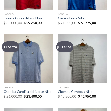
CASACA
CASACA
Casaca Corea del sur Nike
Casaca Lions Nike
El
El
El
El
$
65.000,00
$
55.250,00
$
71.500,00
$
60.775,00
precio
precio
precio
precio
original
actual
original
actual
era:
es:
era:
es:
$ 65.000,00.
$ 55.250,00.
$ 71.500,00.
$ 60.775,
¡Oferta!
¡Oferta!
CHOMBA
CHOMBA
Chomba Carolina del Norte Nike
Chomba Cowboys Nike
El
El
El
El
$
26.000,00
$
23.400,00
$
45.500,00
$
40.950,00
precio
precio
precio
precio
original
actual
original
actual
era:
es:
era:
es:
$ 26.000,00.
$ 23.400,00.
$ 45.500,00.
$ 40.950,