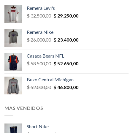
Remera Levi's
El
El
$
32.500,00
$
29.250,00
precio
precio
original
actual
Remera Nike
era:
es:
El
El
$
26.000,00
$
23.400,00
$ 32.500,00.
$ 29.250,00.
precio
precio
original
actual
Casaca Bears NFL
era:
es:
El
El
$
58.500,00
$
52.650,00
$ 26.000,00.
$ 23.400,00.
precio
precio
original
actual
Buzo Central Michigan
era:
es:
El
El
$
52.000,00
$
46.800,00
$ 58.500,00.
$ 52.650,00.
precio
precio
original
actual
era:
es:
MÁS VENDIDOS
$ 52.000,00.
$ 46.800,00.
Short Nike