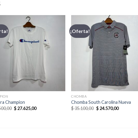
S
rta!
¡Oferta!
PION
CHOMBA
ra Champion
Chomba South Carolina Nueva
El
El
El
El
500,00
$
27.625,00
$
35.100,00
$
24.570,00
precio
precio
precio
precio
original
actual
original
actual
era:
es:
era:
es:
$ 32.500,00.
$ 27.625,00.
$ 35.100,00.
$ 24.570,0