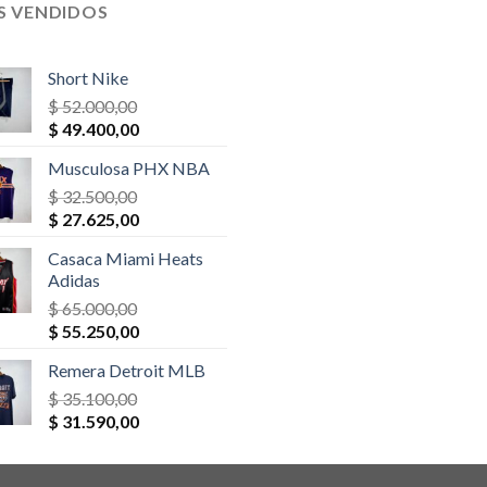
S VENDIDOS
Short Nike
$
52.000,00
El
El
$
49.400,00
precio
precio
Musculosa PHX NBA
original
actual
era:
$
32.500,00
es:
El
El
$ 52.000,00.
$
27.625,00
$ 49.400,00.
precio
precio
Casaca Miami Heats
original
actual
Adidas
era:
es:
$
65.000,00
$ 32.500,00.
$ 27.625,00.
El
El
$
55.250,00
precio
precio
Remera Detroit MLB
original
actual
era:
$
35.100,00
es:
El
El
$ 65.000,00.
$
31.590,00
$ 55.250,00.
precio
precio
original
actual