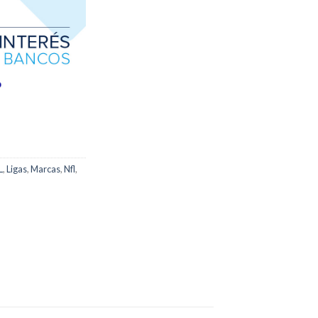
L
,
Ligas
,
Marcas
,
Nfl
,