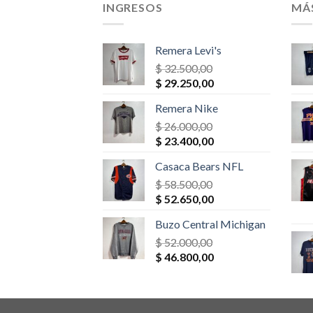
INGRESOS
MÁ
Remera Levi's
$
32.500,00
El
El
$
29.250,00
precio
precio
Remera Nike
original
actual
era:
$
26.000,00
es:
El
El
$ 32.500,00.
$
23.400,00
$ 29.250,00.
precio
precio
Casaca Bears NFL
original
actual
era:
$
58.500,00
es:
El
El
$ 26.000,00.
$
52.650,00
$ 23.400,00.
precio
precio
Buzo Central Michigan
original
actual
era:
$
52.000,00
es:
El
El
$ 58.500,00.
$
46.800,00
$ 52.650,00.
precio
precio
original
actual
era:
es: