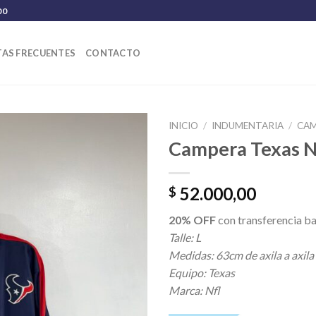
00
AS FRECUENTES
CONTACTO
INICIO
/
INDUMENTARIA
/
CA
Campera Texas N
52.000,00
$
20% OFF
con transferencia ba
Talle: L
Medidas: 63cm de axila a axila
Equipo: Texas
Marca: Nfl