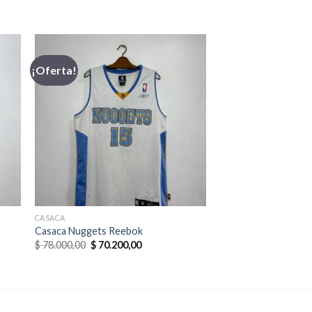
¡Oferta!
CASACA
Casaca Nuggets Reebok
El
El
$
78.000,00
$
70.200,00
precio
precio
original
actual
era:
es:
0.
$ 78.000,00.
$ 70.200,00.