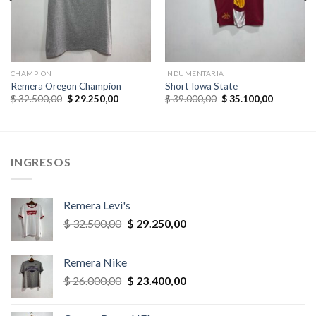
CHAMPION
INDUMENTARIA
Remera Oregon Champion
Short Iowa State
El
El
El
El
$
32.500,00
$
29.250,00
$
39.000,00
$
35.100,00
precio
precio
precio
precio
original
actual
original
actual
era:
es:
era:
es:
,00.
$ 32.500,00.
$ 29.250,00.
$ 39.000,00.
$ 35.100,
INGRESOS
Remera Levi's
El
El
$
32.500,00
$
29.250,00
precio
precio
original
actual
Remera Nike
era:
es:
El
El
$
26.000,00
$
23.400,00
$ 32.500,00.
$ 29.250,00.
precio
precio
original
actual