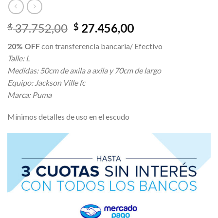
El
El
37.752,00
27.456,00
$
$
precio
precio
20% OFF
con transferencia bancaria/ Efectivo
original
actual
Talle: L
era:
es:
Medidas: 50cm de axila a axila y 70cm de largo
$ 37.752,00.
$ 27.456,00.
Equipo: Jackson Ville fc
Marca: Puma
Mínimos detalles de uso en el escudo