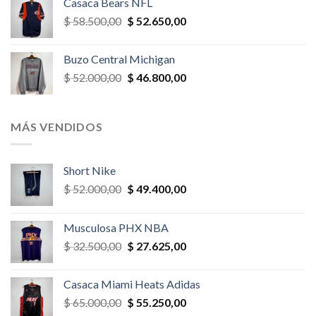
Casaca Bears NFL
era:
es:
El
El
$
58.500,00
$
52.650,00
$ 26.000,00.
$ 23.400,00.
precio
precio
original
actual
Buzo Central Michigan
era:
es:
El
El
$
52.000,00
$
46.800,00
$ 58.500,00.
$ 52.650,00.
precio
precio
original
actual
era:
es:
MÁS VENDIDOS
$ 52.000,00.
$ 46.800,00.
Short Nike
El
El
$
52.000,00
$
49.400,00
precio
precio
original
actual
Musculosa PHX NBA
era:
es:
El
El
$
32.500,00
$
27.625,00
$ 52.000,00.
$ 49.400,00.
precio
precio
original
actual
Casaca Miami Heats Adidas
era:
es:
El
El
$
65.000,00
$
55.250,00
$ 32.500,00.
$ 27.625,00.