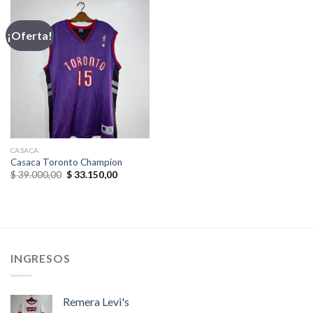
$ 78.000,00.
$ 70.200,00.
$ 39.000,00.
$ 27.300,
¡Oferta!
CASACA
Casaca Toronto Champion
El
El
$
39.000,00
$
33.150,00
precio
precio
original
actual
era:
es:
$ 39.000,00.
$ 33.150,00.
INGRESOS
Remera Levi's