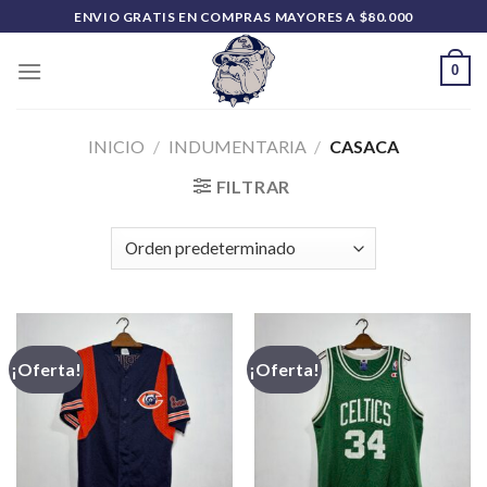
Saltar
ENVIO GRATIS EN COMPRAS MAYORES A $80.000
al
contenido
0
INICIO
/
INDUMENTARIA
/
CASACA
FILTRAR
¡Oferta!
¡Oferta!