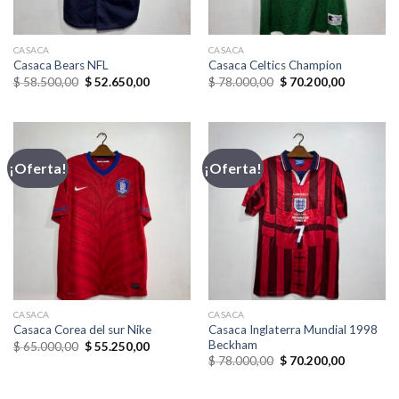
CASACA
CASACA
Casaca Bears NFL
Casaca Celtics Champion
El
El
El
El
$
58.500,00
$
52.650,00
$
78.000,00
$
70.200,00
precio
precio
precio
precio
original
actual
original
actual
era:
es:
era:
es:
$ 58.500,00.
$ 52.650,00.
$ 78.000,00.
$ 70.200,
¡Oferta!
¡Oferta!
CASACA
CASACA
Casaca Inglaterra Mundial 1998
Casaca Corea del sur Nike
Beckham
El
El
$
65.000,00
$
55.250,00
precio
precio
El
El
$
78.000,00
$
70.200,00
original
actual
precio
precio
era:
es:
original
actual
$ 65.000,00.
$ 55.250,00.
era:
es: