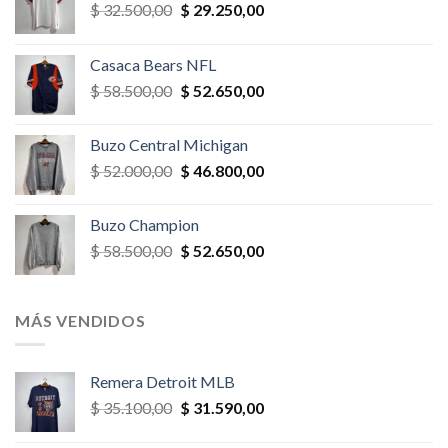
El
El
$
32.500,00
$
29.250,00
precio
precio
original
actual
Casaca Bears NFL
era:
es:
El
El
$
58.500,00
$
52.650,00
$ 32.500,00.
$ 29.250,00.
precio
precio
original
actual
Buzo Central Michigan
era:
es:
El
El
$
52.000,00
$
46.800,00
$ 58.500,00.
$ 52.650,00.
precio
precio
original
actual
Buzo Champion
era:
es:
El
El
$
58.500,00
$
52.650,00
$ 52.000,00.
$ 46.800,00.
precio
precio
original
actual
era:
es:
MÁS VENDIDOS
$ 58.500,00.
$ 52.650,00.
Remera Detroit MLB
El
El
$
35.100,00
$
31.590,00
precio
precio