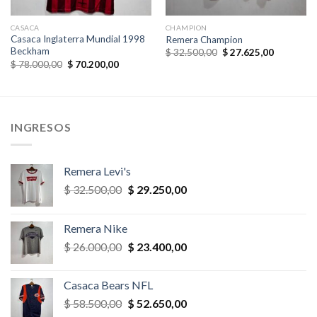
CASACA
CHAMPION
Casaca Inglaterra Mundial 1998
Remera Champion
Beckham
El
El
$
32.500,00
$
27.625,00
precio
precio
El
El
$
78.000,00
$
70.200,00
original
actual
precio
precio
era:
es:
original
actual
,00.
$ 32.500,00.
$ 27.625,
era:
es:
$ 78.000,00.
$ 70.200,00.
INGRESOS
Remera Levi's
El
El
$
32.500,00
$
29.250,00
precio
precio
original
actual
Remera Nike
era:
es:
El
El
$
26.000,00
$
23.400,00
$ 32.500,00.
$ 29.250,00.
precio
precio
original
actual
Casaca Bears NFL
era:
es:
El
El
$
58.500,00
$
52.650,00
$ 26.000,00.
$ 23.400,00.