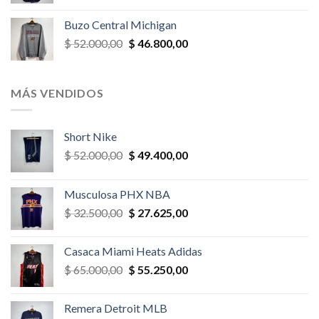
precio
precio
original
actual
Buzo Central Michigan
era:
es:
El
El
$
52.000,00
$
46.800,00
$ 58.500,00.
$ 52.650,00.
precio
precio
original
actual
era:
es:
MÁS VENDIDOS
$ 52.000,00.
$ 46.800,00.
Short Nike
El
El
$
52.000,00
$
49.400,00
precio
precio
original
actual
Musculosa PHX NBA
era:
es:
El
El
$
32.500,00
$
27.625,00
$ 52.000,00.
$ 49.400,00.
precio
precio
original
actual
Casaca Miami Heats Adidas
era:
es:
El
El
$
65.000,00
$
55.250,00
$ 32.500,00.
$ 27.625,00.
precio
precio
original
actual
Remera Detroit MLB
era:
es: