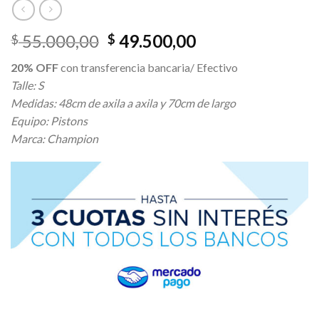
El
El
55.000,00
49.500,00
$
$
precio
precio
20% OFF
con transferencia bancaria/ Efectivo
original
actual
Talle: S
era:
es:
Medidas: 48cm de axila a axila y 70cm de largo
$ 55.000,00.
$ 49.500,00.
Equipo: Pistons
Marca: Champion