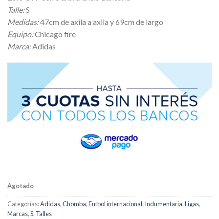
original
actual
Talle:
S
era:
es:
Medidas:
47cm de axila a axila y 69cm de largo
$ 31.460,00.
$ 22.880,00.
Equipo:
Chicago fire
Marca:
Adidas
Agotado
Categorías:
Adidas
,
Chomba
,
Futbol internacional
,
Indumentaria
,
Ligas
,
Marcas
,
S
,
Talles