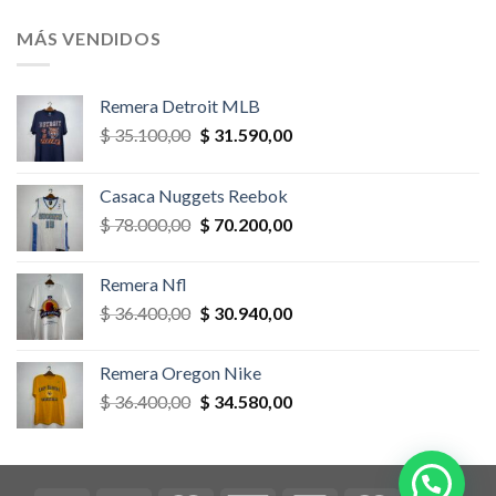
original
actual
era:
es:
MÁS VENDIDOS
$ 58.500,00.
$ 52.650,00.
Remera Detroit MLB
El
El
$
35.100,00
$
31.590,00
precio
precio
original
actual
Casaca Nuggets Reebok
era:
es:
El
El
$
78.000,00
$
70.200,00
$ 35.100,00.
$ 31.590,00.
precio
precio
original
actual
Remera Nfl
era:
es:
El
El
$
36.400,00
$
30.940,00
$ 78.000,00.
$ 70.200,00.
precio
precio
original
actual
Remera Oregon Nike
era:
es:
El
El
$
36.400,00
$
34.580,00
$ 36.400,00.
$ 30.940,00.
precio
precio
original
actual
era:
es:
$ 36.400,00.
$ 34.580,00.