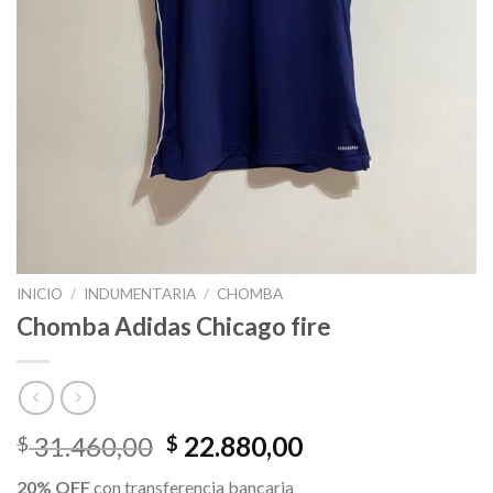
INICIO
/
INDUMENTARIA
/
CHOMBA
Chomba Adidas Chicago fire
El
El
31.460,00
22.880,00
$
$
precio
precio
20% OFF
con transferencia bancaria