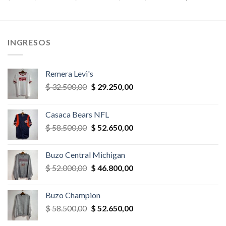
precio
precio
precio
precio
original
actual
original
actual
era:
es:
era:
es:
,00.
$ 26.000,00.
$ 23.400,00.
$ 35.100,00.
$ 33.345,
INGRESOS
Remera Levi's
El
El
$
32.500,00
$
29.250,00
precio
precio
original
actual
Casaca Bears NFL
era:
es:
El
El
$
58.500,00
$
52.650,00
$ 32.500,00.
$ 29.250,00.
precio
precio
original
actual
Buzo Central Michigan
era:
es:
El
El
$
52.000,00
$
46.800,00
$ 58.500,00.
$ 52.650,00.
precio
precio
original
actual
Buzo Champion
era:
es:
El
El
$
58.500,00
$
52.650,00
$ 52.000,00.
$ 46.800,00.
precio
precio