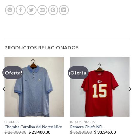
PRODUCTOS RELACIONADOS
¡Oferta!
¡Oferta!
CHOMBA
INDUMENTARIA
Chomba Carolina del Norte Nike
Remera Chiefs NFL
El
El
El
El
$
26.000,00
$
23.400,00
$
35.100,00
$
33.345,00