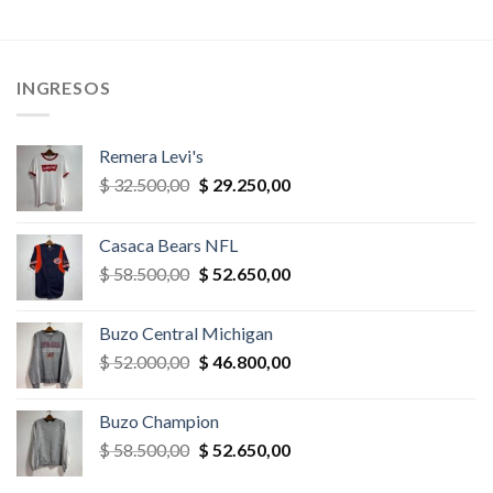
era:
es:
era:
es:
,00.
$ 39.000,00.
$ 33.150,00.
$ 35.100,00.
$ 31.590,
INGRESOS
Remera Levi's
El
El
$
32.500,00
$
29.250,00
precio
precio
original
actual
Casaca Bears NFL
era:
es:
El
El
$
58.500,00
$
52.650,00
$ 32.500,00.
$ 29.250,00.
precio
precio
original
actual
Buzo Central Michigan
era:
es:
El
El
$
52.000,00
$
46.800,00
$ 58.500,00.
$ 52.650,00.
precio
precio
original
actual
Buzo Champion
era:
es:
El
El
$
58.500,00
$
52.650,00
$ 52.000,00.
$ 46.800,00.
precio
precio