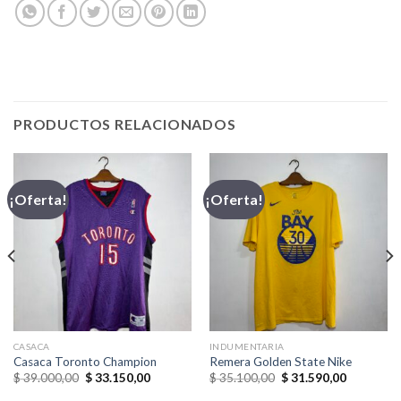
PRODUCTOS RELACIONADOS
¡Oferta!
¡Oferta!
CASACA
INDUMENTARIA
Casaca Toronto Champion
Remera Golden State Nike
El
El
El
El
$
39.000,00
$
33.150,00
$
35.100,00
$
31.590,00
precio
precio
precio
precio
original
actual
original
actual