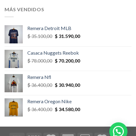
original
actual
era:
es:
MÁS VENDIDOS
$ 58.500,00.
$ 52.650,00.
Remera Detroit MLB
El
El
$
35.100,00
$
31.590,00
precio
precio
original
actual
Casaca Nuggets Reebok
era:
es:
El
El
$
78.000,00
$
70.200,00
$ 35.100,00.
$ 31.590,00.
precio
precio
original
actual
Remera Nfl
era:
es:
El
El
$
36.400,00
$
30.940,00
$ 78.000,00.
$ 70.200,00.
precio
precio
original
actual
Remera Oregon Nike
era:
es:
El
El
$
36.400,00
$
34.580,00
$ 36.400,00.
$ 30.940,00.
precio
precio
original
actual
era:
es:
$ 36.400,00.
$ 34.580,00.