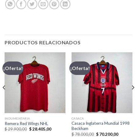
PRODUCTOS RELACIONADOS
¡Oferta!
¡Oferta!
INDUMENTARIA
CASACA
Casaca Inglaterra Mundial 1998
Remera Red Wings NHL
Beckham
El
El
$
29.900,00
$
28.405,00
precio
precio
El
El
$
78.000,00
$
70.200,00
original
actual