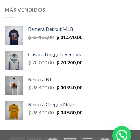
original
actual
era:
es:
MÁS VENDIDOS
$ 58.500,00.
$ 52.650,00.
Remera Detroit MLB
El
El
$
35.100,00
$
31.590,00
precio
precio
original
actual
Casaca Nuggets Reebok
era:
es:
El
El
$
78.000,00
$
70.200,00
$ 35.100,00.
$ 31.590,00.
precio
precio
original
actual
Remera Nfl
era:
es:
El
El
$
36.400,00
$
30.940,00
$ 78.000,00.
$ 70.200,00.
precio
precio
original
actual
Remera Oregon Nike
era:
es:
El
El
$
36.400,00
$
34.580,00
$ 36.400,00.
$ 30.940,00.
precio
precio
original
actual
era:
es:
$ 36.400,00.
$ 34.580,00.