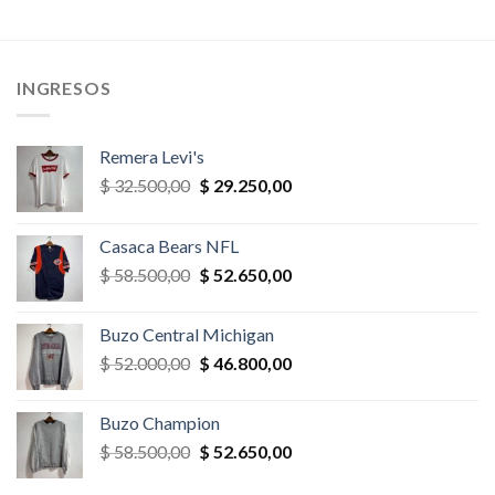
precio
precio
era:
es:
original
actual
,00.
$ 29.900,00.
$ 28.405,00.
era:
es:
$ 78.000,00.
$ 70.200,
INGRESOS
Remera Levi's
El
El
$
32.500,00
$
29.250,00
precio
precio
original
actual
Casaca Bears NFL
era:
es:
El
El
$
58.500,00
$
52.650,00
$ 32.500,00.
$ 29.250,00.
precio
precio
original
actual
Buzo Central Michigan
era:
es:
El
El
$
52.000,00
$
46.800,00
$ 58.500,00.
$ 52.650,00.
precio
precio
original
actual
Buzo Champion
era:
es:
El
El
$
58.500,00
$
52.650,00
$ 52.000,00.
$ 46.800,00.
precio
precio