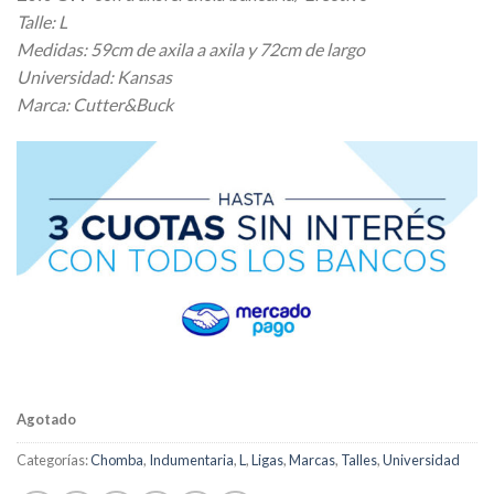
original
actual
Talle: L
era:
es:
Medidas: 59cm de axila a axila y 72cm de largo
$ 27.170,00.
$ 21.736,00.
Universidad: Kansas
Marca: Cutter&Buck
Agotado
Categorías:
Chomba
,
Indumentaria
,
L
,
Ligas
,
Marcas
,
Talles
,
Universidad