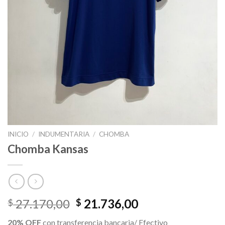
INICIO
/
INDUMENTARIA
/
CHOMBA
Chomba Kansas
El
El
27.170,00
21.736,00
$
$
precio
precio
20% OFF
con transferencia bancaria/ Efectivo