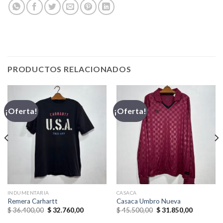
PRODUCTOS RELACIONADOS
¡Oferta!
¡Oferta!
INDUMENTARIA
CASACA
Remera Carhartt
Casaca Umbro Nueva
El
El
El
El
$
36.400,00
$
32.760,00
$
45.500,00
$
31.850,00
precio
precio
precio
precio
original
actual
original
actual