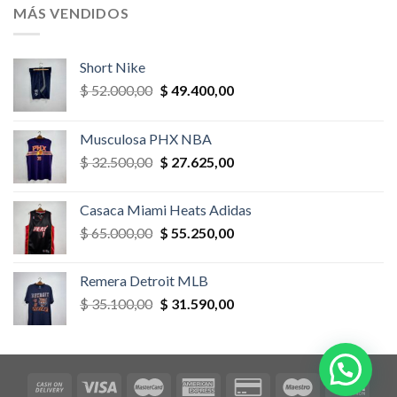
era:
es:
MÁS VENDIDOS
$ 52.000,00.
$ 46.800,00.
Short Nike
El
El
$
52.000,00
$
49.400,00
precio
precio
original
actual
Musculosa PHX NBA
era:
es:
El
El
$
32.500,00
$
27.625,00
$ 52.000,00.
$ 49.400,00.
precio
precio
original
actual
Casaca Miami Heats Adidas
era:
es:
El
El
$
65.000,00
$
55.250,00
$ 32.500,00.
$ 27.625,00.
precio
precio
original
actual
Remera Detroit MLB
era:
es:
El
El
$
35.100,00
$
31.590,00
$ 65.000,00.
$ 55.250,00.
precio
precio
original
actual
era:
es:
$ 35.100,00.
$ 31.590,00.