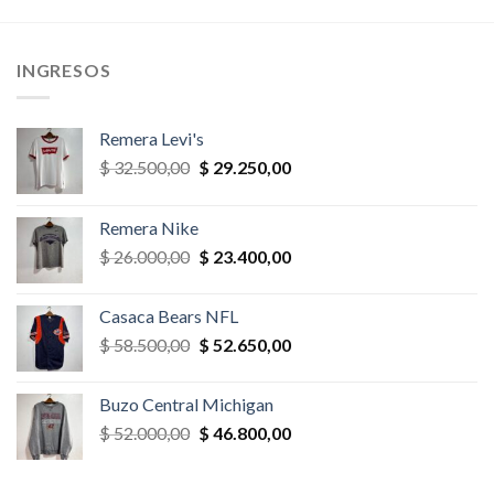
era:
es:
era:
es:
,00.
$ 36.400,00.
$ 32.760,00.
$ 45.500,00.
$ 31.850,
INGRESOS
Remera Levi's
El
El
$
32.500,00
$
29.250,00
precio
precio
original
actual
Remera Nike
era:
es:
El
El
$
26.000,00
$
23.400,00
$ 32.500,00.
$ 29.250,00.
precio
precio
original
actual
Casaca Bears NFL
era:
es:
El
El
$
58.500,00
$
52.650,00
$ 26.000,00.
$ 23.400,00.
precio
precio
original
actual
Buzo Central Michigan
era:
es:
El
El
$
52.000,00
$
46.800,00
$ 58.500,00.
$ 52.650,00.
precio
precio
original
actual