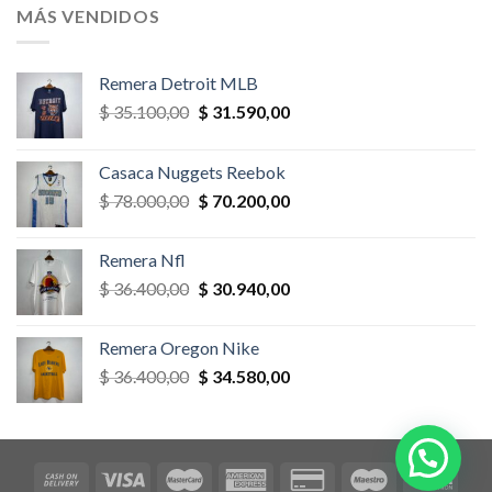
era:
es:
MÁS VENDIDOS
$ 58.500,00.
$ 52.650,00.
Remera Detroit MLB
El
El
$
35.100,00
$
31.590,00
precio
precio
original
actual
Casaca Nuggets Reebok
era:
es:
El
El
$
78.000,00
$
70.200,00
$ 35.100,00.
$ 31.590,00.
precio
precio
original
actual
Remera Nfl
era:
es:
El
El
$
36.400,00
$
30.940,00
$ 78.000,00.
$ 70.200,00.
precio
precio
original
actual
Remera Oregon Nike
era:
es:
El
El
$
36.400,00
$
34.580,00
$ 36.400,00.
$ 30.940,00.
precio
precio
original
actual
era:
es:
$ 36.400,00.
$ 34.580,00.