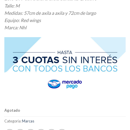
original
actual
Talle: M
era:
es:
Medidas: 57cm de axila a axila y 72cm de largo
$ 23.377,20.
$ 18.701,76.
Equipo: Red wings
Marca: Nhl
Agotado
Categoría:
Marcas