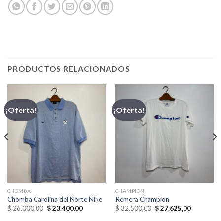
PRODUCTOS RELACIONADOS
¡Oferta!
¡Oferta!
CHOMBA
CHAMPION
Chomba Carolina del Norte Nike
Remera Champion
El
El
El
El
$
26.000,00
$
23.400,00
$
32.500,00
$
27.625,00
precio
precio
precio
precio
original
actual
original
actual