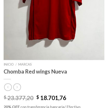
INICIO
/
MARCAS
Chomba Red wings Nueva
El
El
23.377,20
18.701,76
$
$
precio
precio
20% OFF
con transferencia bancaria/ Efectivo