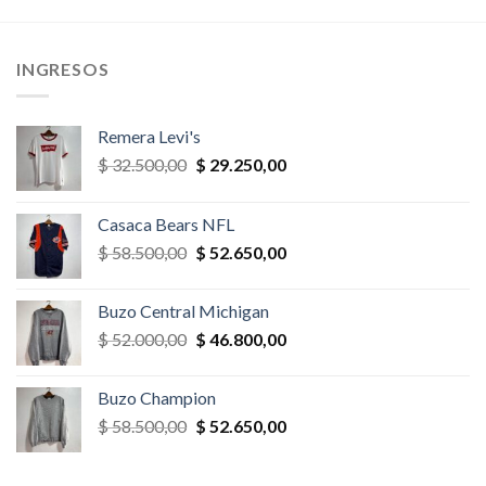
era:
es:
era:
es:
,00.
$ 26.000,00.
$ 23.400,00.
$ 32.500,00.
$ 27.625,
INGRESOS
Remera Levi's
El
El
$
32.500,00
$
29.250,00
precio
precio
original
actual
Casaca Bears NFL
era:
es:
El
El
$
58.500,00
$
52.650,00
$ 32.500,00.
$ 29.250,00.
precio
precio
original
actual
Buzo Central Michigan
era:
es:
El
El
$
52.000,00
$
46.800,00
$ 58.500,00.
$ 52.650,00.
precio
precio
original
actual
Buzo Champion
era:
es:
El
El
$
58.500,00
$
52.650,00
$ 52.000,00.
$ 46.800,00.
precio
precio
original
actual