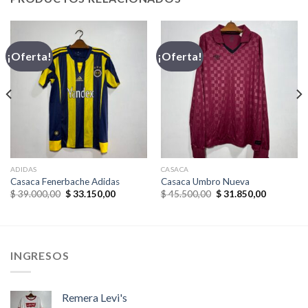
¡Oferta!
¡Oferta!
ADIDAS
CASACA
Casaca Fenerbache Adidas
Casaca Umbro Nueva
El
El
El
El
$
39.000,00
$
33.150,00
$
45.500,00
$
31.850,00
precio
precio
precio
precio
original
actual
original
actual
era:
es:
era:
es:
,00.
$ 39.000,00.
$ 33.150,00.
$ 45.500,00.
$ 31.850,
INGRESOS
Remera Levi's