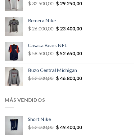
El
El
$
32.500,00
$
29.250,00
precio
precio
original
actual
Remera Nike
era:
es:
El
El
$
26.000,00
$
23.400,00
$ 32.500,00.
$ 29.250,00.
precio
precio
original
actual
Casaca Bears NFL
era:
es:
El
El
$
58.500,00
$
52.650,00
$ 26.000,00.
$ 23.400,00.
precio
precio
original
actual
Buzo Central Michigan
era:
es:
El
El
$
52.000,00
$
46.800,00
$ 58.500,00.
$ 52.650,00.
precio
precio
original
actual
era:
es:
MÁS VENDIDOS
$ 52.000,00.
$ 46.800,00.
Short Nike
El
El
$
52.000,00
$
49.400,00
precio
precio