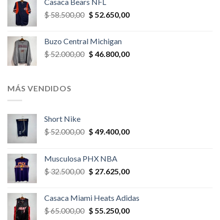
Casaca Bears NFL
era:
es:
El
El
$
58.500,00
$
52.650,00
$ 26.000,00.
$ 23.400,00.
precio
precio
original
actual
Buzo Central Michigan
era:
es:
El
El
$
52.000,00
$
46.800,00
$ 58.500,00.
$ 52.650,00.
precio
precio
original
actual
era:
es:
MÁS VENDIDOS
$ 52.000,00.
$ 46.800,00.
Short Nike
El
El
$
52.000,00
$
49.400,00
precio
precio
original
actual
Musculosa PHX NBA
era:
es:
El
El
$
32.500,00
$
27.625,00
$ 52.000,00.
$ 49.400,00.
precio
precio
original
actual
Casaca Miami Heats Adidas
era:
es:
El
El
$
65.000,00
$
55.250,00
$ 32.500,00.
$ 27.625,00.