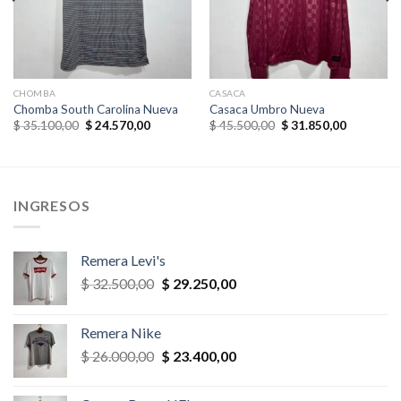
,00.
CHOMBA
CASACA
Chomba South Carolina Nueva
Casaca Umbro Nueva
El
El
El
El
$
35.100,00
$
24.570,00
$
45.500,00
$
31.850,00
precio
precio
precio
precio
original
actual
original
actual
era:
es:
era:
es:
$ 35.100,00.
$ 24.570,00.
$ 45.500,00.
$ 31.850,
INGRESOS
Remera Levi's
El
El
$
32.500,00
$
29.250,00
precio
precio
original
actual
Remera Nike
era:
es:
El
El
$
26.000,00
$
23.400,00
$ 32.500,00.
$ 29.250,00.
precio
precio
original
actual