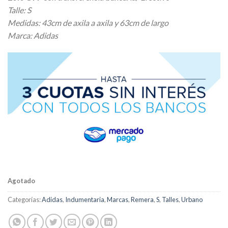
original
actual
Talle: S
era:
es:
Medidas: 43cm de axila a axila y 63cm de largo
$ 25.168,00.
$ 18.304,00.
Marca: Adidas
Agotado
Categorías:
Adidas
,
Indumentaria
,
Marcas
,
Remera
,
S
,
Talles
,
Urbano