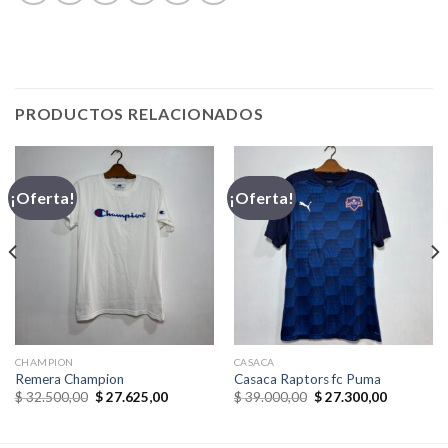
PRODUCTOS RELACIONADOS
¡Oferta!
¡Oferta!
CHAMPION
CASACA
Remera Champion
Casaca Raptors fc Puma
El
El
El
El
$
32.500,00
$
27.625,00
$
39.000,00
$
27.300,00
precio
precio
precio
precio
original
actual
original
actual
era:
es:
era:
es: