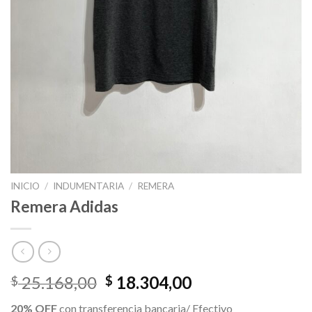
INICIO
/
INDUMENTARIA
/
REMERA
Remera Adidas
El
El
25.168,00
18.304,00
$
$
precio
precio
20% OFF
con transferencia bancaria/ Efectivo