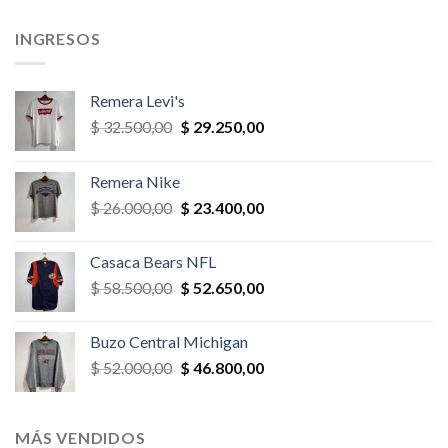
,00.
$ 32.500,00.
$ 27.625,00.
$ 39.000,00.
$ 27.300,
INGRESOS
Remera Levi's
El
El
$
32.500,00
$
29.250,00
precio
precio
original
actual
Remera Nike
era:
es:
El
El
$
26.000,00
$
23.400,00
$ 32.500,00.
$ 29.250,00.
precio
precio
original
actual
Casaca Bears NFL
era:
es:
El
El
$
58.500,00
$
52.650,00
$ 26.000,00.
$ 23.400,00.
precio
precio
original
actual
Buzo Central Michigan
era:
es:
El
El
$
52.000,00
$
46.800,00
$ 58.500,00.
$ 52.650,00.
precio
precio
original
actual
era:
es:
MÁS VENDIDOS