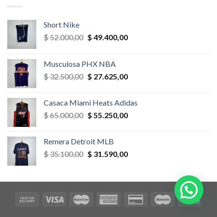
$ 52.000,00.
$ 46.800,00.
Short Nike
El
El
$
52.000,00
$
49.400,00
precio
precio
original
actual
Musculosa PHX NBA
era:
es:
El
El
$
32.500,00
$
27.625,00
$ 52.000,00.
$ 49.400,00.
precio
precio
original
actual
Casaca Miami Heats Adidas
era:
es:
El
El
$
65.000,00
$
55.250,00
$ 32.500,00.
$ 27.625,00.
precio
precio
original
actual
Remera Detroit MLB
era:
es:
El
El
$
35.100,00
$
31.590,00
$ 65.000,00.
$ 55.250,00.
precio
precio
original
actual
era:
es:
$ 35.100,00.
$ 31.590,00.