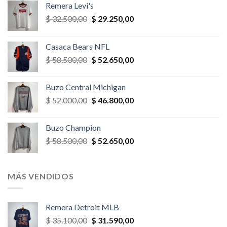
Remera Levi's
El
El
$
32.500,00
$
29.250,00
precio
precio
original
actual
Casaca Bears NFL
era:
es:
El
El
$
58.500,00
$
52.650,00
$ 32.500,00.
$ 29.250,00.
precio
precio
original
actual
Buzo Central Michigan
era:
es:
El
El
$
52.000,00
$
46.800,00
$ 58.500,00.
$ 52.650,00.
precio
precio
original
actual
Buzo Champion
era:
es:
El
El
$
58.500,00
$
52.650,00
$ 52.000,00.
$ 46.800,00.
precio
precio
original
actual
era:
es:
MÁS VENDIDOS
$ 58.500,00.
$ 52.650,00.
Remera Detroit MLB
El
El
$
35.100,00
$
31.590,00