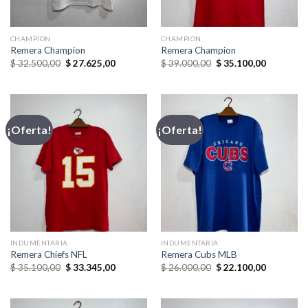
CHAMPION
CHAMPION
Remera Champion
Remera Champion
El
El
El
El
$
32.500,00
$
27.625,00
$
39.000,00
$
35.100,00
precio
precio
precio
precio
original
actual
original
actual
era:
es:
era:
es:
$ 32.500,00.
$ 27.625,00.
$ 39.000,00.
$ 35.100,
¡Oferta!
¡Oferta!
INDUMENTARIA
INDUMENTARIA
Remera Chiefs NFL
Remera Cubs MLB
El
El
El
El
$
35.100,00
$
33.345,00
$
26.000,00
$
22.100,00
precio
precio
precio
precio
original
actual
original
actual
era:
es:
era:
es:
$ 35.100,00.
$ 33.345,00.
$ 26.000,00.
$ 22.100,