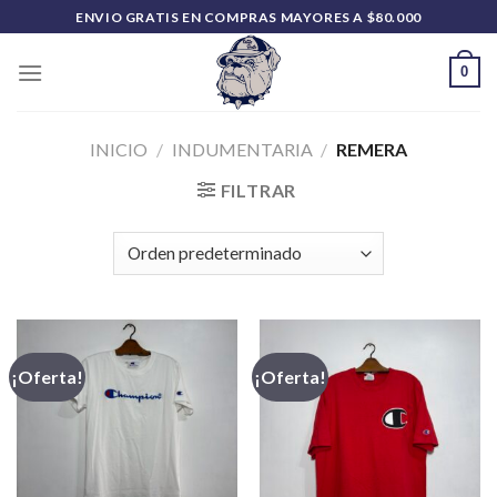
Saltar
ENVIO GRATIS EN COMPRAS MAYORES A $80.000
al
contenido
0
INICIO
/
INDUMENTARIA
/
REMERA
FILTRAR
¡Oferta!
¡Oferta!