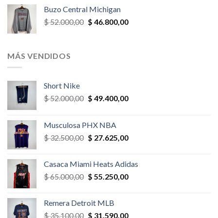
original
actual
Buzo Central Michigan
era:
es:
El
El
$
52.000,00
$
46.800,00
$ 58.500,00.
$ 52.650,00.
precio
precio
original
actual
era:
es:
MÁS VENDIDOS
$ 52.000,00.
$ 46.800,00.
Short Nike
El
El
$
52.000,00
$
49.400,00
precio
precio
original
actual
Musculosa PHX NBA
era:
es:
El
El
$
32.500,00
$
27.625,00
$ 52.000,00.
$ 49.400,00.
precio
precio
original
actual
Casaca Miami Heats Adidas
era:
es:
El
El
$
65.000,00
$
55.250,00
$ 32.500,00.
$ 27.625,00.
precio
precio
original
actual
Remera Detroit MLB
era:
es:
El
El
$
35.100,00
$
31.590,00
$ 65.000,00.
$ 55.250,00.