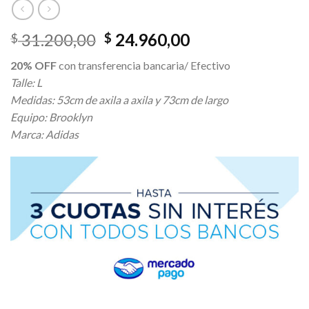
El
El
31.200,00
24.960,00
$
$
precio
precio
20% OFF
con transferencia bancaria/ Efectivo
original
actual
Talle: L
era:
es:
Medidas: 53cm de axila a axila y 73cm de largo
$ 31.200,00.
$ 24.960,00.
Equipo: Brooklyn
Marca: Adidas