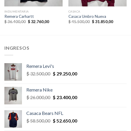
INDUMENTARIA
CASACA
Remera Carhartt
Casaca Umbro Nueva
El
El
El
El
$
36.400,00
$
32.760,00
$
45.500,00
$
31.850,00
precio
precio
precio
precio
original
actual
original
actual
era:
es:
era:
es:
,00.
$ 36.400,00.
$ 32.760,00.
$ 45.500,00.
$ 31.850,
INGRESOS
Remera Levi's
El
El
$
32.500,00
$
29.250,00
precio
precio
original
actual
Remera Nike
era:
es:
El
El
$
26.000,00
$
23.400,00
$ 32.500,00.
$ 29.250,00.
precio
precio
original
actual
Casaca Bears NFL
era:
es:
El
El
$
58.500,00
$
52.650,00
$ 26.000,00.
$ 23.400,00.
precio
precio