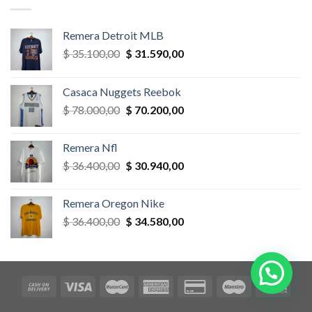
$ 58.500,00.
$ 52.650,00.
Remera Detroit MLB
El
El
$
35.100,00
$
31.590,00
precio
precio
original
actual
Casaca Nuggets Reebok
era:
es:
El
El
$
78.000,00
$
70.200,00
$ 35.100,00.
$ 31.590,00.
precio
precio
original
actual
Remera Nfl
era:
es:
El
El
$
36.400,00
$
30.940,00
$ 78.000,00.
$ 70.200,00.
precio
precio
original
actual
Remera Oregon Nike
era:
es:
El
El
$
36.400,00
$
34.580,00
$ 36.400,00.
$ 30.940,00.
precio
precio
original
actual
era:
es:
$ 36.400,00.
$ 34.580,00.