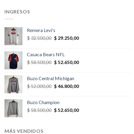
,00.
$ 39.000,00.
$ 35.100,00.
$ 78.000,00.
$ 70.200,
INGRESOS
Remera Levi's
El
El
$
32.500,00
$
29.250,00
precio
precio
original
actual
Casaca Bears NFL
era:
es:
El
El
$
58.500,00
$
52.650,00
$ 32.500,00.
$ 29.250,00.
precio
precio
original
actual
Buzo Central Michigan
era:
es:
El
El
$
52.000,00
$
46.800,00
$ 58.500,00.
$ 52.650,00.
precio
precio
original
actual
Buzo Champion
era:
es:
El
El
$
58.500,00
$
52.650,00
$ 52.000,00.
$ 46.800,00.
precio
precio
original
actual
era:
es:
MÁS VENDIDOS