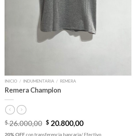
INICIO
/
INDUMENTARIA
/
REMERA
Remera Champion
El
El
26.000,00
20.800,00
$
$
precio
precio
20% OFF
con transferencia bancaria/ Efectivo