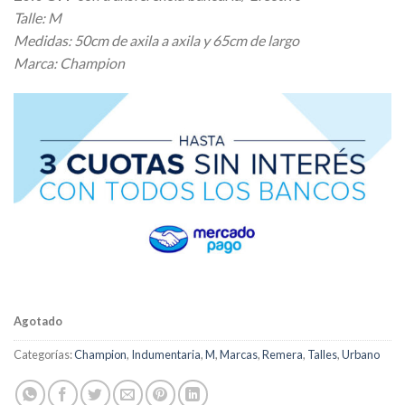
original
actual
Talle: M
era:
es:
Medidas: 50cm de axila a axila y 65cm de largo
$ 26.000,00.
$ 20.800,00.
Marca: Champion
Agotado
Categorías:
Champion
,
Indumentaria
,
M
,
Marcas
,
Remera
,
Talles
,
Urbano