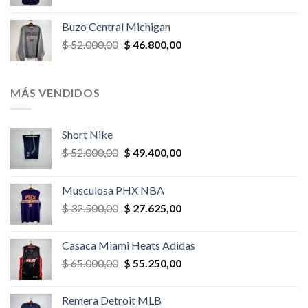
precio
precio
original
actual
Buzo Central Michigan
era:
es:
El
El
$
52.000,00
$
46.800,00
$ 58.500,00.
$ 52.650,00.
precio
precio
original
actual
era:
es:
MÁS VENDIDOS
$ 52.000,00.
$ 46.800,00.
Short Nike
El
El
$
52.000,00
$
49.400,00
precio
precio
original
actual
Musculosa PHX NBA
era:
es:
El
El
$
32.500,00
$
27.625,00
$ 52.000,00.
$ 49.400,00.
precio
precio
original
actual
Casaca Miami Heats Adidas
era:
es:
El
El
$
65.000,00
$
55.250,00
$ 32.500,00.
$ 27.625,00.
precio
precio
original
actual
Remera Detroit MLB
era:
es: