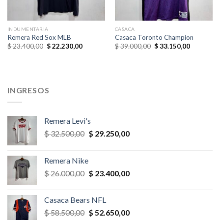
INDUMENTARIA
CASACA
Remera Red Sox MLB
Casaca Toronto Champion
El
El
El
El
$
23.400,00
$
22.230,00
$
39.000,00
$
33.150,00
precio
precio
precio
precio
original
actual
original
actual
era:
es:
era:
es:
,00.
$ 23.400,00.
$ 22.230,00.
$ 39.000,00.
$ 33.150,
INGRESOS
Remera Levi's
El
El
$
32.500,00
$
29.250,00
precio
precio
original
actual
Remera Nike
era:
es:
El
El
$
26.000,00
$
23.400,00
$ 32.500,00.
$ 29.250,00.
precio
precio
original
actual
Casaca Bears NFL
era:
es:
El
El
$
58.500,00
$
52.650,00
$ 26.000,00.
$ 23.400,00.