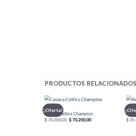
PRODUCTOS RELACIONADO
CASACA
INDU
¡Oferta!
¡Ofe
Casaca Celtics Champion
Reme
El
El
$
78.000,00
$
70.200,00
$
35.
precio
precio
original
actual
era:
es: