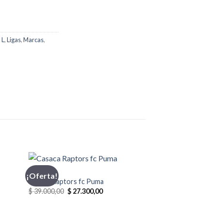
,
L
,
Ligas
,
Marcas
,
CASACA
ADIDAS
¡Oferta!
¡Oferta!
Casaca Raptors fc Puma
Casaca Miami Heat
El
El
El
$
39.000,00
$
27.300,00
$
65.000,00
$
55.2
precio
precio
preci
original
actual
origin
era:
es:
era: