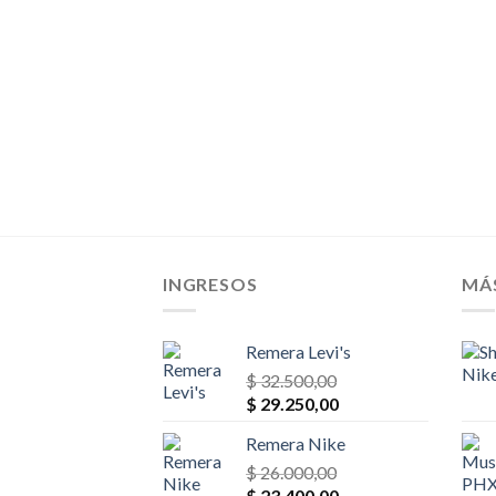
$ 78.000,00.
$ 70.200,00.
INGRESOS
MÁ
Remera Levi's
$
32.500,00
El
El
$
29.250,00
precio
precio
Remera Nike
original
actual
era:
$
26.000,00
es:
El
El
$ 32.500,00.
$
23.400,00
$ 29.250,00.