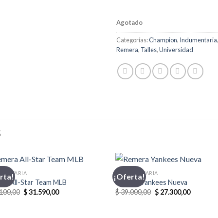
Agotado
Categorías:
Champion
,
Indumentaria
Remera
,
Talles
,
Universidad
S
MENTARIA
INDUMENTARIA
rta!
¡Oferta!
ra All-Star Team MLB
Remera Yankees Nueva
El
El
El
El
100,00
$
31.590,00
$
39.000,00
$
27.300,00
precio
precio
precio
precio
original
actual
original
actual
era:
es:
era:
es: