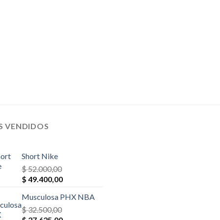
$ 35.100,00.
$ 31.590,00.
$ 39.000,00.
$ 27.300,
S VENDIDOS
Short Nike
$
52.000,00
El
El
$
49.400,00
precio
precio
Musculosa PHX NBA
original
actual
era:
$
32.500,00
es:
El
El
$ 52.000,00.
$
27.625,00
$ 49.400,00.