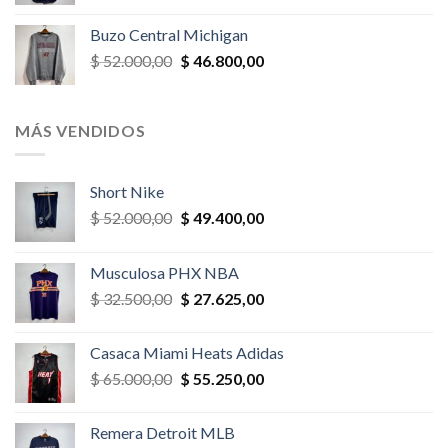
precio
precio
original
actual
Buzo Central Michigan
era:
es:
El
El
$
52.000,00
$
46.800,00
$ 58.500,00.
$ 52.650,00.
precio
precio
original
actual
era:
es:
MÁS VENDIDOS
$ 52.000,00.
$ 46.800,00.
Short Nike
El
El
$
52.000,00
$
49.400,00
precio
precio
original
actual
Musculosa PHX NBA
era:
es:
El
El
$
32.500,00
$
27.625,00
$ 52.000,00.
$ 49.400,00.
precio
precio
original
actual
Casaca Miami Heats Adidas
era:
es:
El
El
$
65.000,00
$
55.250,00
$ 32.500,00.
$ 27.625,00.
precio
precio
original
actual
Remera Detroit MLB
era:
es: