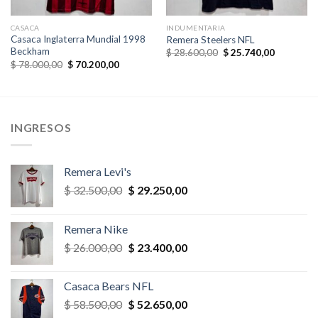
CASACA
INDUMENTARIA
Casaca Inglaterra Mundial 1998
Remera Steelers NFL
Beckham
El
El
$
28.600,00
$
25.740,00
precio
precio
El
El
$
78.000,00
$
70.200,00
original
actual
precio
precio
era:
es:
original
actual
,00.
$ 28.600,00.
$ 25.740,
era:
es:
$ 78.000,00.
$ 70.200,00.
INGRESOS
Remera Levi's
El
El
$
32.500,00
$
29.250,00
precio
precio
original
actual
Remera Nike
era:
es:
El
El
$
26.000,00
$
23.400,00
$ 32.500,00.
$ 29.250,00.
precio
precio
original
actual
Casaca Bears NFL
era:
es:
El
El
$
58.500,00
$
52.650,00
$ 26.000,00.
$ 23.400,00.