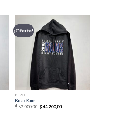
¡Oferta!
BUZO
Buzo Rams
El
El
$
52.000,00
$
44.200,00
precio
precio
original
actual
era:
es:
0.
$ 52.000,00.
$ 44.200,00.