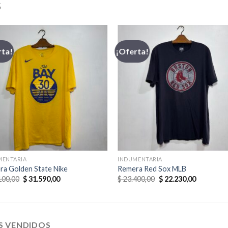
S
rta!
¡Oferta!
MENTARIA
INDUMENTARIA
ra Golden State Nike
Remera Red Sox MLB
El
El
El
El
100,00
$
31.590,00
$
23.400,00
$
22.230,00
precio
precio
precio
precio
original
actual
original
actual
era:
es:
era:
es:
$ 35.100,00.
$ 31.590,00.
$ 23.400,00.
$ 22.230,0
S VENDIDOS