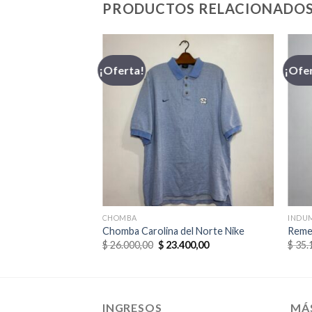
PRODUCTOS RELACIONADO
¡Oferta!
¡Ofe
CHOMBA
INDU
Chomba Carolina del Norte Nike
Reme
El
El
El
25,00
$
26.000,00
$
23.400,00
$
35.
o
precio
precio
precio
al
actual
original
actual
es:
era:
es:
00,00.
$ 27.625,00.
$ 26.000,00.
$ 23.400,00.
INGRESOS
MÁ