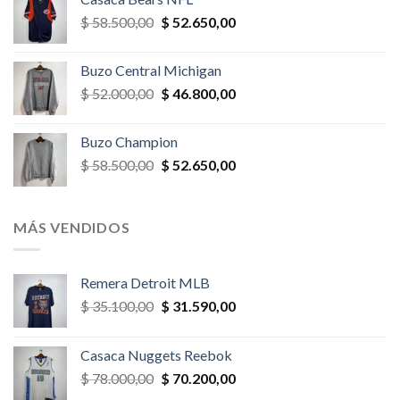
era:
es:
El
El
$
58.500,00
$
52.650,00
$ 32.500,00.
$ 29.250,00.
precio
precio
original
actual
Buzo Central Michigan
era:
es:
El
El
$
52.000,00
$
46.800,00
$ 58.500,00.
$ 52.650,00.
precio
precio
original
actual
Buzo Champion
era:
es:
El
El
$
58.500,00
$
52.650,00
$ 52.000,00.
$ 46.800,00.
precio
precio
original
actual
era:
es:
MÁS VENDIDOS
$ 58.500,00.
$ 52.650,00.
Remera Detroit MLB
El
El
$
35.100,00
$
31.590,00
precio
precio
original
actual
Casaca Nuggets Reebok
era:
es:
El
El
$
78.000,00
$
70.200,00
$ 35.100,00.
$ 31.590,00.
precio
precio