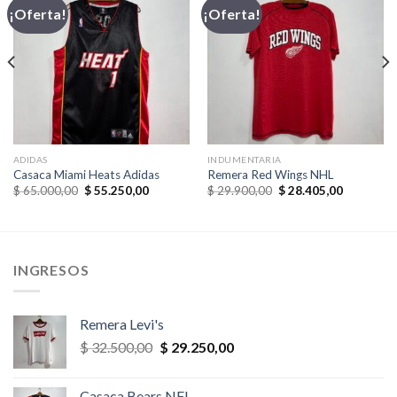
¡Oferta!
¡Oferta!
ADIDAS
INDUMENTARIA
Casaca Miami Heats Adidas
Remera Red Wings NHL
El
El
El
El
$
65.000,00
$
55.250,00
$
29.900,00
$
28.405,00
precio
precio
precio
precio
original
actual
original
actual
era:
es:
era:
es:
,00.
$ 65.000,00.
$ 55.250,00.
$ 29.900,00.
$ 28.405,
INGRESOS
Remera Levi's
El
El
$
32.500,00
$
29.250,00
precio
precio
original
actual
Casaca Bears NFL