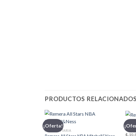
PRODUCTOS RELACIONADO
INDU
¡Oferta!
¡Ofe
Reme
INDUMENTARIA
$
32.