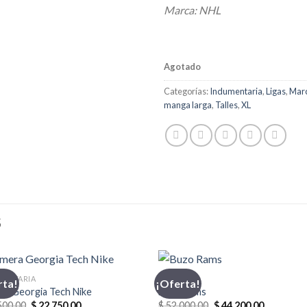
Marca: NHL
Agotado
Categorías:
Indumentaria
,
Ligas
,
Mar
manga larga
,
Talles
,
XL
S
MENTARIA
BUZO
rta!
¡Oferta!
ra Georgia Tech Nike
Buzo Rams
El
El
El
El
500,00
$
22.750,00
$
52.000,00
$
44.200,00