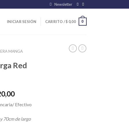
Newsletter
0
INICIAR SESIÓN
CARRITO /
$
0,00
ERA MANGA
rga Red
El
20,00
precio
ncaria/ Efectivo
l
actual
es:
 y 70cm de largo
00,00.
$ 18.720,00.