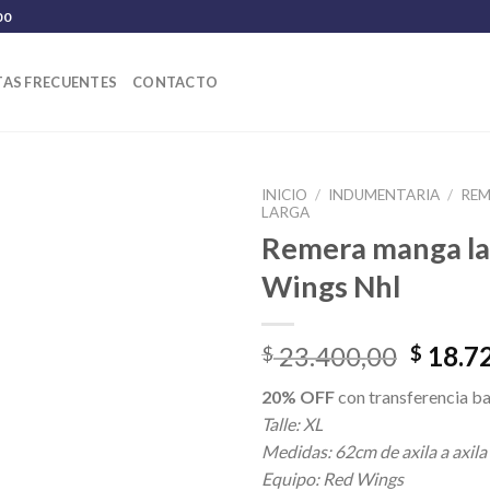
00
AS FRECUENTES
CONTACTO
INICIO
/
INDUMENTARIA
/
REM
LARGA
Remera manga la
Wings Nhl
El
23.400,00
18.7
$
$
precio
20% OFF
con transferencia ba
origina
Talle: XL
era:
Medidas: 62cm de axila a axila
$ 23.4
Equipo: Red Wings