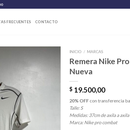
00
AS FRECUENTES
CONTACTO
INICIO
/
MARCAS
Remera Nike Pr
Nueva
19.500,00
$
20% OFF
con transferencia ba
Talle: S
Medidas: 37cm de axila a axila
Marca: Nike pro combat