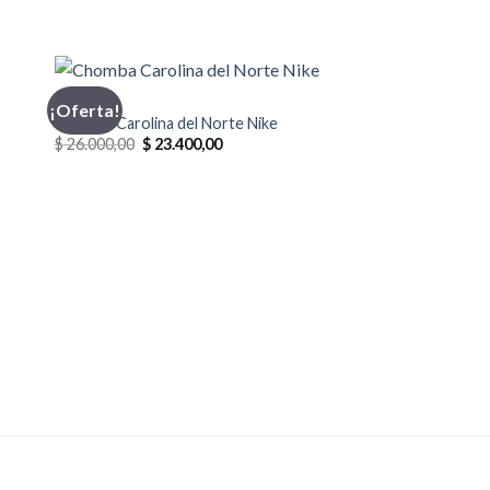
CHOMBA
¡Oferta!
Chomba Carolina del Norte Nike
El
El
$
26.000,00
$
23.400,00
precio
precio
original
actual
era:
es:
0.
$ 26.000,00.
$ 23.400,00.