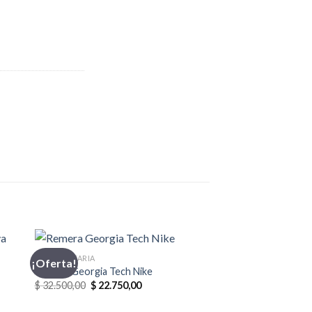
INDUMENTARIA
¡Oferta!
Remera Georgia Tech Nike
El
El
$
32.500,00
$
22.750,00
precio
precio
original
actual