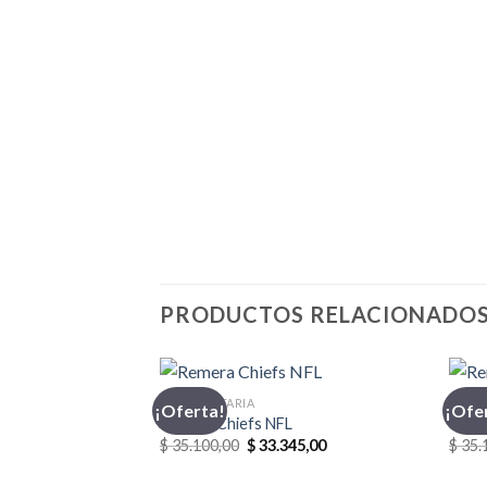
PRODUCTOS RELACIONADO
INDUMENTARIA
INDU
¡Oferta!
¡Ofe
Remera Chiefs NFL
Reme
El
El
$
35.100,00
$
33.345,00
$
35.
precio
precio
original
actual