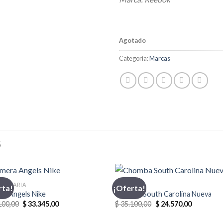
Agotado
Categoría:
Marcas
S
MENTARIA
CHOMBA
rta!
¡Oferta!
ra Angels Nike
Chomba South Carolina Nueva
El
El
El
El
100,00
$
33.345,00
$
35.100,00
$
24.570,00
precio
precio
precio
precio
original
actual
original
actual