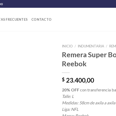
00
AS FRECUENTES
CONTACTO
INICIO
/
INDUMENTARIA
/
REM
Remera Super Bo
Reebok
23.400,00
$
20% OFF
con transferencia ba
Talle: L
Medidas: 58cm de axila a axila
Liga: NFL
Marca: Reebok