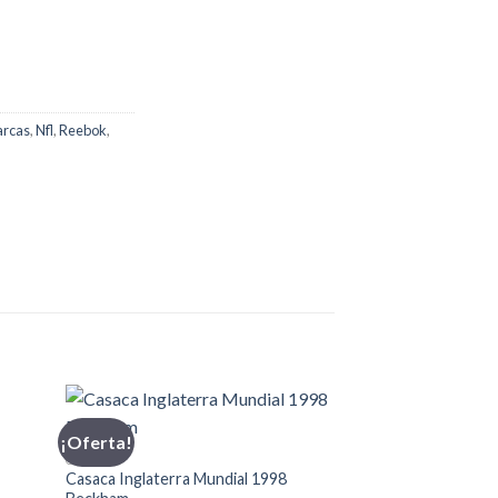
rcas
,
Nfl
,
Reebok
,
¡Oferta!
¡Oferta!
CASACA
Casaca Inglaterra Mundial 1998