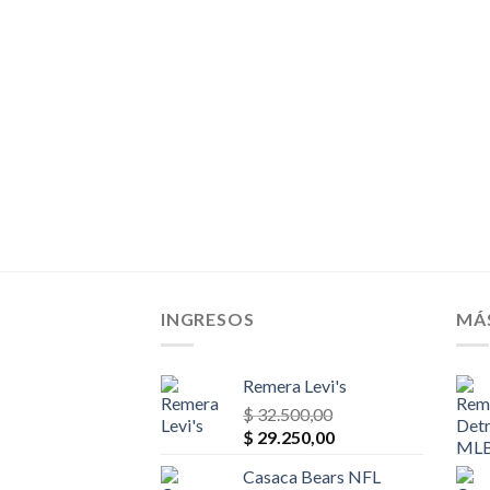
original
actual
era:
es:
$ 36.400,00.
$ 34.580,00.
INGRESOS
MÁ
Remera Levi's
$
32.500,00
El
El
$
29.250,00
precio
precio
Casaca Bears NFL
original
actual