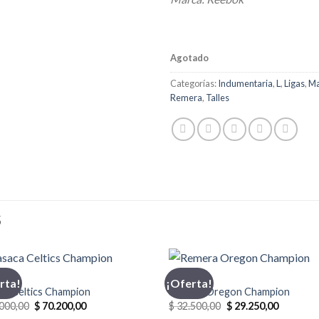
Agotado
Categorías:
Indumentaria
,
L
,
Ligas
,
Ma
Remera
,
Talles
S
CA
CHAMPION
rta!
¡Oferta!
ca Celtics Champion
Remera Oregon Champion
El
El
El
El
000,00
$
70.200,00
$
32.500,00
$
29.250,00
precio
precio
precio
precio