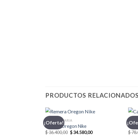
PRODUCTOS RELACIONADO
INDUMENTARIA
CASA
¡Oferta!
¡Ofe
Remera Oregon Nike
Casa
El
El
$
36.400,00
$
34.580,00
$
78.
precio
precio