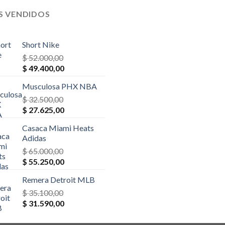
S VENDIDOS
Short Nike
$
52.000,00
El
El
$
49.400,00
precio
precio
Musculosa PHX NBA
original
actual
era:
$
32.500,00
es:
El
El
$ 52.000,00.
$
27.625,00
$ 49.400,00.
precio
precio
Casaca Miami Heats
original
actual
Adidas
era:
es:
$
65.000,00
$ 32.500,00.
$ 27.625,00.
El
El
$
55.250,00
precio
precio
Remera Detroit MLB
original
actual
era:
$
35.100,00
es:
El
El
$ 65.000,00.
$
31.590,00
$ 55.250,00.
precio
precio
original
actual