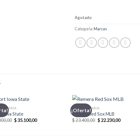
Agotado
Categoría:
Marcas
S
MENTARIA
INDUMENTARIA
rta!
¡Oferta!
 Iowa State
Remera Red Sox MLB
El
El
El
El
000,00
$
35.100,00
$
23.400,00
$
22.230,00
precio
precio
precio
precio
original
actual
original
actual
era:
es:
era:
es:
$ 39.000,00.
$ 35.100,00.
$ 23.400,00.
$ 22.230,0