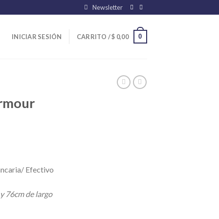
Newsletter
0
INICIAR SESIÓN
CARRITO /
$
0,00
rmour
ncaria/ Efectivo
 y 76cm de largo