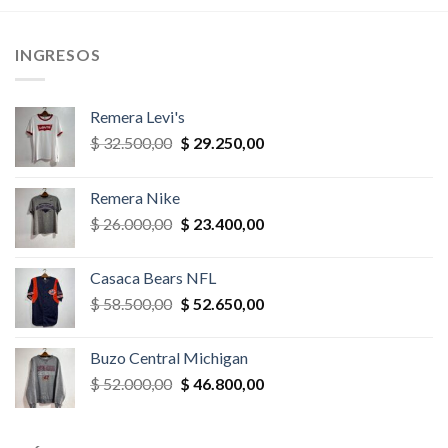
$ 52.000,00.
$ 44.200,00.
$ 35.100,00.
$ 33.345,
,00.
INGRESOS
Remera Levi's
El
El
$
32.500,00
$
29.250,00
precio
precio
original
actual
Remera Nike
era:
es:
El
El
$
26.000,00
$
23.400,00
$ 32.500,00.
$ 29.250,00.
precio
precio
original
actual
Casaca Bears NFL
era:
es:
El
El
$
58.500,00
$
52.650,00
$ 26.000,00.
$ 23.400,00.
precio
precio
original
actual
Buzo Central Michigan
era:
es:
El
El
$
52.000,00
$
46.800,00
$ 58.500,00.
$ 52.650,00.
precio
precio
original
actual
era:
es: