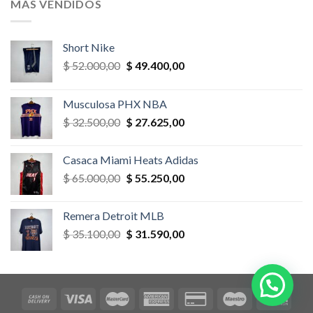
MÁS VENDIDOS
$ 52.000,00.
$ 46.800,00.
Short Nike
El
El
$
52.000,00
$
49.400,00
precio
precio
original
actual
Musculosa PHX NBA
era:
es:
El
El
$
32.500,00
$
27.625,00
$ 52.000,00.
$ 49.400,00.
precio
precio
original
actual
Casaca Miami Heats Adidas
era:
es:
El
El
$
65.000,00
$
55.250,00
$ 32.500,00.
$ 27.625,00.
precio
precio
original
actual
Remera Detroit MLB
era:
es:
El
El
$
35.100,00
$
31.590,00
$ 65.000,00.
$ 55.250,00.
precio
precio
original
actual
era:
es:
$ 35.100,00.
$ 31.590,00.