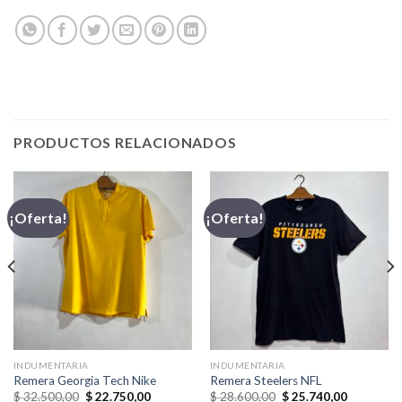
PRODUCTOS RELACIONADOS
¡Oferta!
¡Oferta!
INDUMENTARIA
INDUMENTARIA
Remera Georgia Tech Nike
Remera Steelers NFL
El
El
El
El
$
32.500,00
$
22.750,00
$
28.600,00
$
25.740,00