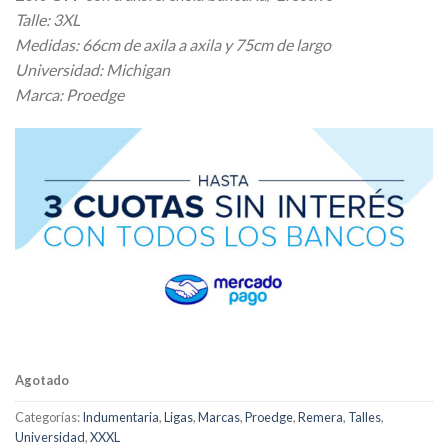
original
actual
Talle: 3XL
era:
es:
Medidas: 66cm de axila a axila y 75cm de largo
$ 26.000,00.
$ 20.800,00.
Universidad: Michigan
Marca: Proedge
Agotado
Categorías:
Indumentaria
,
Ligas
,
Marcas
,
Proedge
,
Remera
,
Talles
,
Universidad
,
XXXL