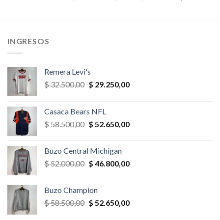
precio
precio
precio
precio
original
actual
original
actual
era:
es:
era:
es:
,00.
$ 32.500,00.
$ 22.750,00.
$ 28.600,00.
$ 25.740,
INGRESOS
Remera Levi's
El
El
$
32.500,00
$
29.250,00
precio
precio
original
actual
Casaca Bears NFL
era:
es:
El
El
$
58.500,00
$
52.650,00
$ 32.500,00.
$ 29.250,00.
precio
precio
original
actual
Buzo Central Michigan
era:
es:
El
El
$
52.000,00
$
46.800,00
$ 58.500,00.
$ 52.650,00.
precio
precio
original
actual
Buzo Champion
era:
es:
El
El
$
58.500,00
$
52.650,00
$ 52.000,00.
$ 46.800,00.
precio
precio