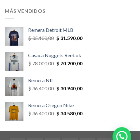
original
actual
era:
es:
MÁS VENDIDOS
$ 58.500,00.
$ 52.650,00.
Remera Detroit MLB
El
El
$
35.100,00
$
31.590,00
precio
precio
original
actual
Casaca Nuggets Reebok
era:
es:
El
El
$
78.000,00
$
70.200,00
$ 35.100,00.
$ 31.590,00.
precio
precio
original
actual
Remera Nfl
era:
es:
El
El
$
36.400,00
$
30.940,00
$ 78.000,00.
$ 70.200,00.
precio
precio
original
actual
Remera Oregon Nike
era:
es:
El
El
$
36.400,00
$
34.580,00
$ 36.400,00.
$ 30.940,00.
precio
precio
original
actual
era:
es:
$ 36.400,00.
$ 34.580,00.