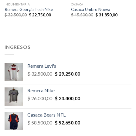
INDUMENTARIA
CASACA
Remera Georgia Tech Nike
Casaca Umbro Nueva
El
El
El
El
$
32.500,00
$
22.750,00
$
45.500,00
$
31.850,00
precio
precio
precio
precio
original
actual
original
actual
era:
es:
era:
es:
,00.
$ 32.500,00.
$ 22.750,00.
$ 45.500,00.
$ 31.850,
INGRESOS
Remera Levi's
El
El
$
32.500,00
$
29.250,00
precio
precio
original
actual
Remera Nike
era:
es:
El
El
$
26.000,00
$
23.400,00
$ 32.500,00.
$ 29.250,00.
precio
precio
original
actual
Casaca Bears NFL
era:
es:
El
El
$
58.500,00
$
52.650,00
$ 26.000,00.
$ 23.400,00.
precio
precio
original
actual