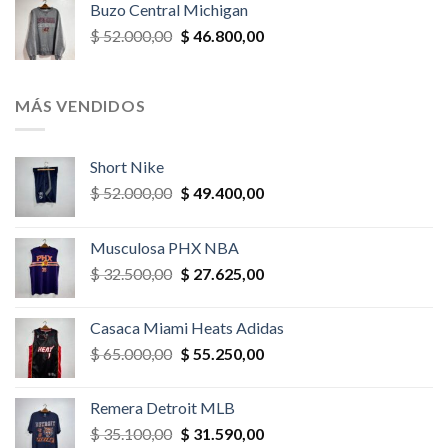
Buzo Central Michigan
era:
es:
El
El
$
52.000,00
$
46.800,00
$ 58.500,00.
$ 52.650,00.
precio
precio
original
actual
era:
es:
MÁS VENDIDOS
$ 52.000,00.
$ 46.800,00.
Short Nike
El
El
$
52.000,00
$
49.400,00
precio
precio
original
actual
Musculosa PHX NBA
era:
es:
El
El
$
32.500,00
$
27.625,00
$ 52.000,00.
$ 49.400,00.
precio
precio
original
actual
Casaca Miami Heats Adidas
era:
es:
El
El
$
65.000,00
$
55.250,00
$ 32.500,00.
$ 27.625,00.
precio
precio
original
actual
Remera Detroit MLB
era:
es:
El
El
$
35.100,00
$
31.590,00
$ 65.000,00.
$ 55.250,00.