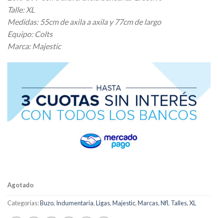
original
actual
Talle: XL
era:
es:
Medidas: 55cm de axila a axila y 77cm de largo
$ 37.180,00.
$ 29.744,00.
Equipo: Colts
Marca: Majestic
Agotado
Categorías:
Buzo
,
Indumentaria
,
Ligas
,
Majestic
,
Marcas
,
Nfl
,
Talles
,
XL