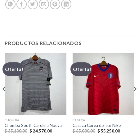
PRODUCTOS RELACIONADOS
¡Oferta!
¡Oferta!
CHOMBA
CASACA
Chomba South Carolina Nueva
Casaca Corea del sur Nike
El
El
El
El
$
35.100,00
$
24.570,00
$
65.000,00
$
55.250,00
precio
precio
precio
precio
original
actual
original
actual