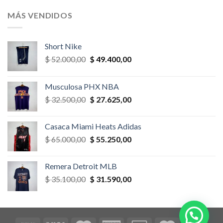
original
actual
era:
es:
MÁS VENDIDOS
$ 52.000,00.
$ 46.800,00.
Short Nike
El
El
$
52.000,00
$
49.400,00
precio
precio
original
actual
Musculosa PHX NBA
era:
es:
El
El
$
32.500,00
$
27.625,00
$ 52.000,00.
$ 49.400,00.
precio
precio
original
actual
Casaca Miami Heats Adidas
era:
es:
El
El
$
65.000,00
$
55.250,00
$ 32.500,00.
$ 27.625,00.
precio
precio
original
actual
Remera Detroit MLB
era:
es:
El
El
$
35.100,00
$
31.590,00
$ 65.000,00.
$ 55.250,00.
precio
precio
original
actual
era:
es:
$ 35.100,00.
$ 31.590,00.