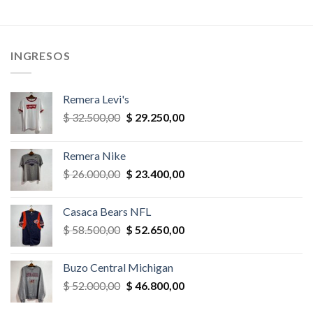
era:
es:
era:
es:
,00.
$ 35.100,00.
$ 24.570,00.
$ 65.000,00.
$ 55.250,
INGRESOS
Remera Levi's
El
El
$
32.500,00
$
29.250,00
precio
precio
original
actual
Remera Nike
era:
es:
El
El
$
26.000,00
$
23.400,00
$ 32.500,00.
$ 29.250,00.
precio
precio
original
actual
Casaca Bears NFL
era:
es:
El
El
$
58.500,00
$
52.650,00
$ 26.000,00.
$ 23.400,00.
precio
precio
original
actual
Buzo Central Michigan
era:
es:
El
El
$
52.000,00
$
46.800,00
$ 58.500,00.
$ 52.650,00.
precio
precio