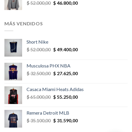
El
El
$
52.000,00
$
46.800,00
$ 58.500,00.
$ 52.650,00.
precio
precio
original
actual
era:
es:
MÁS VENDIDOS
$ 52.000,00.
$ 46.800,00.
Short Nike
El
El
$
52.000,00
$
49.400,00
precio
precio
original
actual
Musculosa PHX NBA
era:
es:
El
El
$
32.500,00
$
27.625,00
$ 52.000,00.
$ 49.400,00.
precio
precio
original
actual
Casaca Miami Heats Adidas
era:
es:
El
El
$
65.000,00
$
55.250,00
$ 32.500,00.
$ 27.625,00.
precio
precio
original
actual
Remera Detroit MLB
era:
es:
El
El
$
35.100,00
$
31.590,00
$ 65.000,00.
$ 55.250,00.
precio
precio