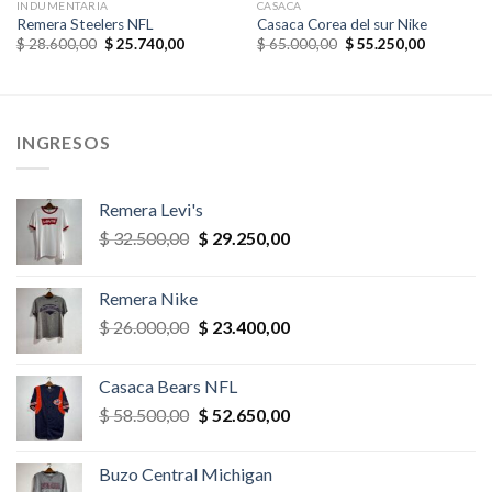
INDUMENTARIA
CASACA
Remera Steelers NFL
Casaca Corea del sur Nike
El
El
El
El
$
28.600,00
$
25.740,00
$
65.000,00
$
55.250,00
precio
precio
precio
precio
original
actual
original
actual
era:
es:
era:
es:
,00.
$ 28.600,00.
$ 25.740,00.
$ 65.000,00.
$ 55.250,
INGRESOS
Remera Levi's
El
El
$
32.500,00
$
29.250,00
precio
precio
original
actual
Remera Nike
era:
es:
El
El
$
26.000,00
$
23.400,00
$ 32.500,00.
$ 29.250,00.
precio
precio
original
actual
Casaca Bears NFL
era:
es:
El
El
$
58.500,00
$
52.650,00
$ 26.000,00.
$ 23.400,00.
precio
precio
original
actual
Buzo Central Michigan
era:
es: