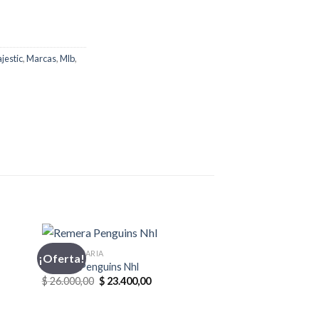
jestic
,
Marcas
,
Mlb
,
INDUMENTARIA
¡Oferta!
¡Oferta!
Remera Penguins Nhl
El
El
$
26.000,00
$
23.400,00
precio
precio
original
actual
era:
es: