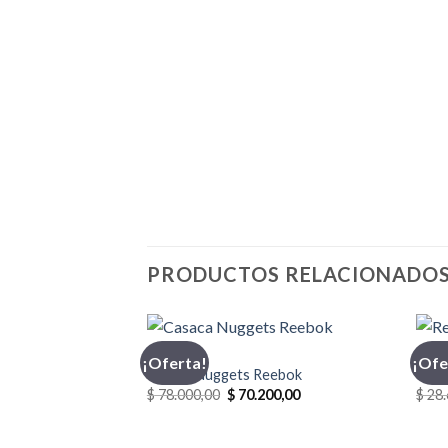
PRODUCTOS RELACIONADO
CASACA
INDU
¡Oferta!
¡Ofe
Casaca Nuggets Reebok
Reme
El
El
$
78.000,00
$
70.200,00
$
28.
precio
precio
original
actual
era:
es: