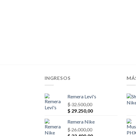
$ 78.000,00.
$ 70.200,00.
INGRESOS
MÁ
Remera Levi's
$
32.500,00
El
El
$
29.250,00
precio
precio
Remera Nike
original
actual
era:
$
26.000,00
es:
El
El
$ 32.500,00.
$
23.400,00
$ 29.250,00.