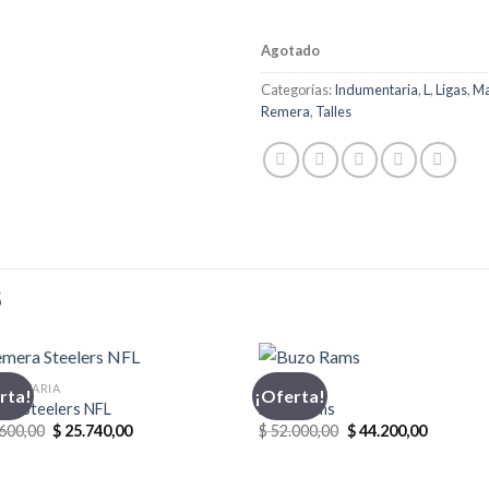
Agotado
Categorías:
Indumentaria
,
L
,
Ligas
,
Ma
Remera
,
Talles
S
MENTARIA
BUZO
rta!
¡Oferta!
ra Steelers NFL
Buzo Rams
El
El
El
El
600,00
$
25.740,00
$
52.000,00
$
44.200,00
precio
precio
precio
precio
original
actual
original
actual
era:
es:
era:
es: