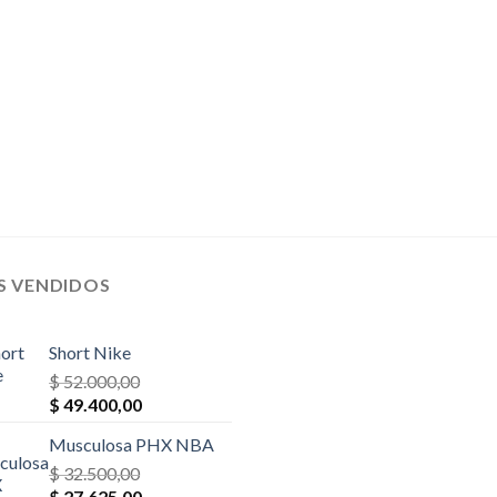
$ 28.600,00.
$ 25.740,00.
$ 52.000,00.
$ 44.200,
S VENDIDOS
Short Nike
$
52.000,00
El
El
$
49.400,00
precio
precio
Musculosa PHX NBA
original
actual
era:
$
32.500,00
es:
El
El
$ 52.000,00.
$
27.625,00
$ 49.400,00.