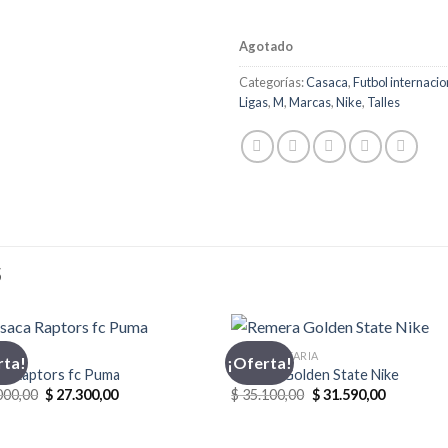
Agotado
Categorías:
Casaca
,
Futbol internacio
Ligas
,
M
,
Marcas
,
Nike
,
Talles
S
CA
INDUMENTARIA
rta!
¡Oferta!
ca Raptors fc Puma
Remera Golden State Nike
El
El
El
El
000,00
$
27.300,00
$
35.100,00
$
31.590,00
precio
precio
precio
precio
original
actual
original
actual
era:
es:
era:
es: