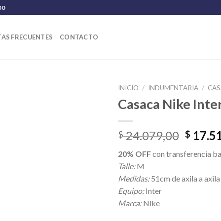
00
AS FRECUENTES
CONTACTO
INICIO
/
INDUMENTARIA
/
CAS
Casaca Nike Inte
El
24.079,00
17.5
$
$
precio
20% OFF
con transferencia b
origina
Talle:
M
era:
Medidas:
51cm de axila a axila
$ 24.0
Equipo:
Inter
Marca:
Nike