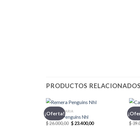
PRODUCTOS RELACIONADO
INDUMENTARIA
CASA
¡Oferta!
¡Ofe
Remera Penguins Nhl
Casa
El
El
$
26.000,00
$
23.400,00
$
39.
precio
precio
original
actual
era:
es: