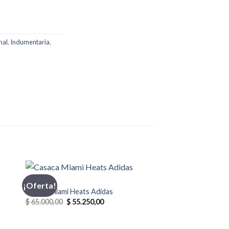
nal
,
Indumentaria
,
ADIDAS
¡Oferta!
Casaca Miami Heats Adidas
El
El
$
65.000,00
$
55.250,00
precio
precio
original
actual
era:
es: