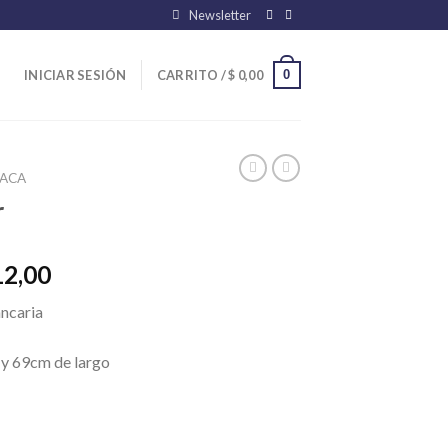
Newsletter
0
INICIAR SESIÓN
CARRITO /
$
0,00
ACA
r
El
12,00
precio
ancaria
l
actual
es:
 y 69cm de largo
79,00.
$ 17.512,00.