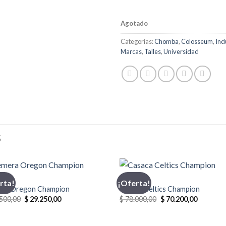
Agotado
Categorías:
Chomba
,
Colosseum
,
Ind
Marcas
,
Talles
,
Universidad
S
PION
CASACA
rta!
¡Oferta!
ra Oregon Champion
Casaca Celtics Champion
El
El
El
El
500,00
$
29.250,00
$
78.000,00
$
70.200,00
precio
precio
precio
precio
original
actual
original
actual
era:
es:
era:
es: