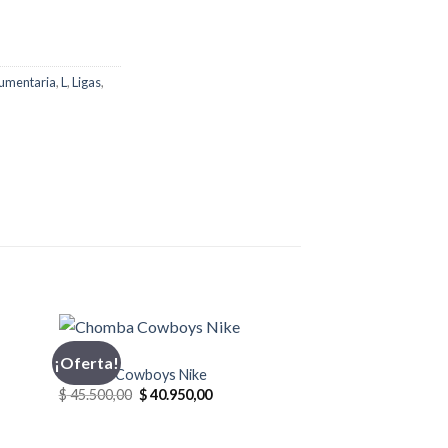
umentaria
,
L
,
Ligas
,
CHOMBA
¡Oferta!
¡Oferta!
Chomba Cowboys Nike
El
El
$
45.500,00
$
40.950,00
precio
precio
original
actual
era:
es: