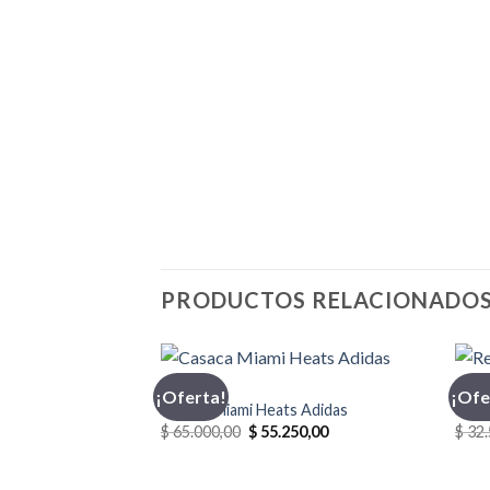
PRODUCTOS RELACIONADO
ADIDAS
CHAM
¡Oferta!
¡Ofe
Casaca Miami Heats Adidas
Reme
El
El
$
65.000,00
$
55.250,00
$
32.
precio
precio
original
actual
era:
es: