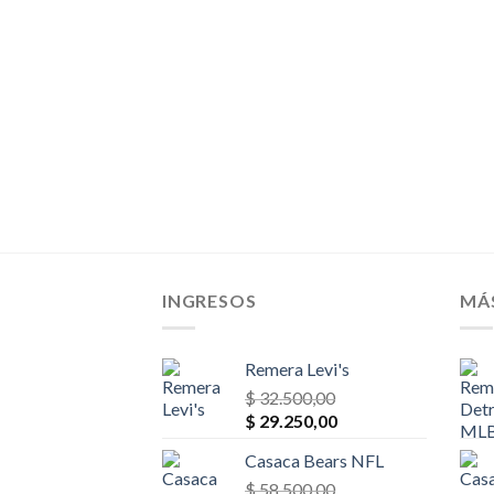
$ 65.000,00.
$ 55.250,00.
INGRESOS
MÁ
Remera Levi's
$
32.500,00
El
El
$
29.250,00
precio
precio
Casaca Bears NFL
original
actual
era:
$
58.500,00
es: