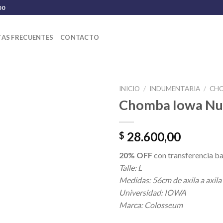
00
AS FRECUENTES
CONTACTO
INICIO
/
INDUMENTARIA
/
CH
Chomba Iowa Nu
28.600,00
$
20% OFF
con transferencia ba
Talle: L
Medidas: 56cm de axila a axila
Universidad: IOWA
Marca: Colosseum