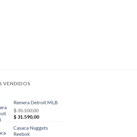
$ 32.500,00.
$ 29.250,00.
$ 78.000,00.
$ 70.200,
S VENDIDOS
Remera Detroit MLB
$
35.100,00
El
El
$
31.590,00
precio
precio
Casaca Nuggets
original
actual
Reebok
era:
es: