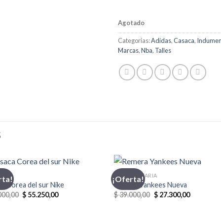
Agotado
Categorías:
Adidas
,
Casaca
,
Indumen
Marcas
,
Nba
,
Talles
S
CA
INDUMENTARIA
rta!
¡Oferta!
a Corea del sur Nike
Remera Yankees Nueva
El
El
El
El
000,00
$
55.250,00
$
39.000,00
$
27.300,00
precio
precio
precio
precio
original
actual
original
actual
era:
es:
era:
es: