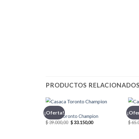
PRODUCTOS RELACIONADO
CASACA
CASA
¡Oferta!
¡Ofe
Casaca Toronto Champion
Casac
El
El
$
39.000,00
$
33.150,00
$
65.
precio
precio
original
actual
era:
es: