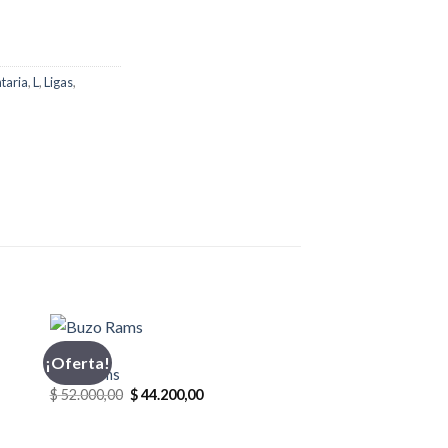
taria
,
L
,
Ligas
,
BUZO
¡Oferta!
Buzo Rams
El
El
$
52.000,00
$
44.200,00
precio
precio
original
actual
era:
es: