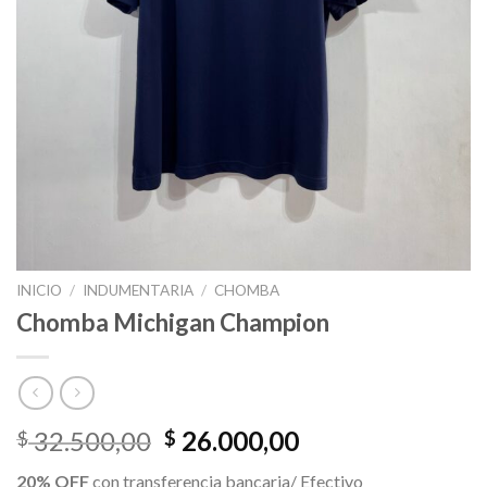
INICIO
/
INDUMENTARIA
/
CHOMBA
Chomba Michigan Champion
El
El
32.500,00
26.000,00
$
$
precio
precio
20% OFF
con transferencia bancaria/ Efectivo