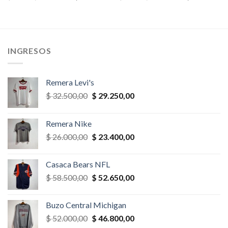
precio
precio
precio
precio
original
actual
original
actual
era:
es:
era:
es:
,00.
$ 26.000,00.
$ 23.400,00.
$ 58.500,00.
$ 40.950,
INGRESOS
Remera Levi's
El
El
$
32.500,00
$
29.250,00
precio
precio
original
actual
Remera Nike
era:
es:
El
El
$
26.000,00
$
23.400,00
$ 32.500,00.
$ 29.250,00.
precio
precio
original
actual
Casaca Bears NFL
era:
es:
El
El
$
58.500,00
$
52.650,00
$ 26.000,00.
$ 23.400,00.
precio
precio
original
actual
Buzo Central Michigan
era:
es:
El
El
$
52.000,00
$
46.800,00
$ 58.500,00.
$ 52.650,00.