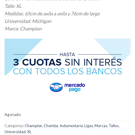
original
actual
Talle: XL
era:
es:
Medidas: 65cm de axila a axila y 76cm de largo
$ 32.500,00.
$ 26.000,00.
Universidad: Michigan
Marca: Champion
Agotado
Categorías:
Champion
,
Chomba
,
Indumentaria
,
Ligas
,
Marcas
,
Talles
,
Universidad
,
XL