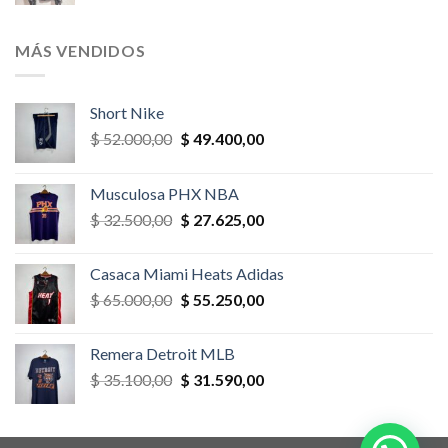
precio
precio
original
actual
era:
es:
MÁS VENDIDOS
$ 52.000,00.
$ 46.800,00.
Short Nike
El
El
$
52.000,00
$
49.400,00
precio
precio
original
actual
Musculosa PHX NBA
era:
es:
El
El
$
32.500,00
$
27.625,00
$ 52.000,00.
$ 49.400,00.
precio
precio
original
actual
Casaca Miami Heats Adidas
era:
es:
El
El
$
65.000,00
$
55.250,00
$ 32.500,00.
$ 27.625,00.
precio
precio
original
actual
Remera Detroit MLB
era:
es:
El
El
$
35.100,00
$
31.590,00
$ 65.000,00.
$ 55.250,00.
precio
precio
original
actual
era:
es: