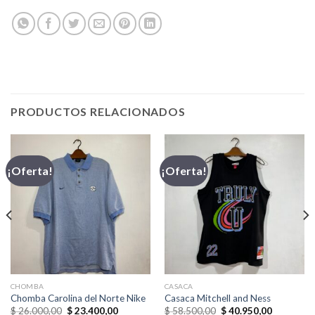
PRODUCTOS RELACIONADOS
¡Oferta!
¡Oferta!
CHOMBA
CASACA
Chomba Carolina del Norte Nike
Casaca Mitchell and Ness
El
El
El
El
$
26.000,00
$
23.400,00
$
58.500,00
$
40.950,00