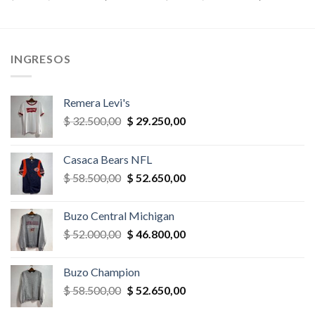
precio
precio
precio
precio
original
actual
original
actual
era:
es:
era:
es:
,00.
$ 29.900,00.
$ 28.405,00.
$ 32.500,00.
$ 22.750,
INGRESOS
Remera Levi's
El
El
$
32.500,00
$
29.250,00
precio
precio
original
actual
Casaca Bears NFL
era:
es:
El
El
$
58.500,00
$
52.650,00
$ 32.500,00.
$ 29.250,00.
precio
precio
original
actual
Buzo Central Michigan
era:
es:
El
El
$
52.000,00
$
46.800,00
$ 58.500,00.
$ 52.650,00.
precio
precio
original
actual
Buzo Champion
era:
es:
El
El
$
58.500,00
$
52.650,00
$ 52.000,00.
$ 46.800,00.
precio
precio