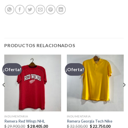
PRODUCTOS RELACIONADOS
¡Oferta!
¡Oferta!
INDUMENTARIA
INDUMENTARIA
Remera Red Wings NHL
Remera Georgia Tech Nike
El
El
El
El
$
29.900,00
$
28.405,00
$
32.500,00
$
22.750,00