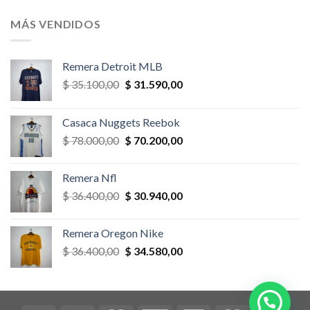
original
actual
era:
es:
MÁS VENDIDOS
$ 58.500,00.
$ 52.650,00.
Remera Detroit MLB
El
El
$
35.100,00
$
31.590,00
precio
precio
original
actual
Casaca Nuggets Reebok
era:
es:
El
El
$
78.000,00
$
70.200,00
$ 35.100,00.
$ 31.590,00.
precio
precio
original
actual
Remera Nfl
era:
es:
El
El
$
36.400,00
$
30.940,00
$ 78.000,00.
$ 70.200,00.
precio
precio
original
actual
Remera Oregon Nike
era:
es:
El
El
$
36.400,00
$
34.580,00
$ 36.400,00.
$ 30.940,00.
precio
precio
original
actual
era:
es:
$ 36.400,00.
$ 34.580,00.