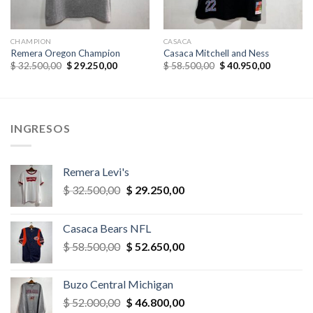
CHAMPION
CASACA
Remera Oregon Champion
Casaca Mitchell and Ness
El
El
El
El
$
32.500,00
$
29.250,00
$
58.500,00
$
40.950,00
precio
precio
precio
precio
original
actual
original
actual
era:
es:
era:
es:
,00.
$ 32.500,00.
$ 29.250,00.
$ 58.500,00.
$ 40.950,
INGRESOS
Remera Levi's
El
El
$
32.500,00
$
29.250,00
precio
precio
original
actual
Casaca Bears NFL
era:
es:
El
El
$
58.500,00
$
52.650,00
$ 32.500,00.
$ 29.250,00.
precio
precio
original
actual
Buzo Central Michigan
era:
es:
El
El
$
52.000,00
$
46.800,00
$ 58.500,00.
$ 52.650,00.