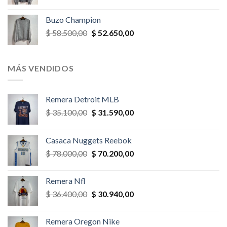
precio
precio
original
actual
Buzo Champion
era:
es:
El
El
$
58.500,00
$
52.650,00
$ 52.000,00.
$ 46.800,00.
precio
precio
original
actual
era:
es:
MÁS VENDIDOS
$ 58.500,00.
$ 52.650,00.
Remera Detroit MLB
El
El
$
35.100,00
$
31.590,00
precio
precio
original
actual
Casaca Nuggets Reebok
era:
es:
El
El
$
78.000,00
$
70.200,00
$ 35.100,00.
$ 31.590,00.
precio
precio
original
actual
Remera Nfl
era:
es:
El
El
$
36.400,00
$
30.940,00
$ 78.000,00.
$ 70.200,00.
precio
precio
original
actual
Remera Oregon Nike
era:
es: