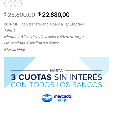
El
El
28.600,00
22.880,00
$
$
precio
precio
20% OFF
con transferencia bancaria/ Efectivo
original
actual
Talle: L
era:
es:
Medidas: 52cm de axila a axila y 68cm de largo
$ 28.600,00.
$ 22.880,00.
Universidad: Carolina del Norte
Marca: Nike