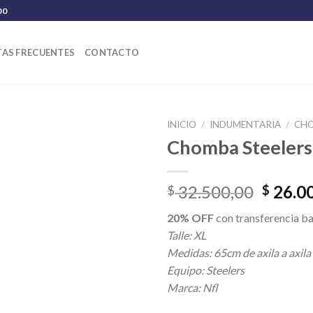
00
AS FRECUENTES
CONTACTO
INICIO
/
INDUMENTARIA
/
CH
Chomba Steelers
El
32.500,00
26.0
$
$
precio
20% OFF
con transferencia ba
origina
Talle: XL
era:
Medidas: 65cm de axila a axila
$ 32.5
Equipo: Steelers
Marca: Nfl