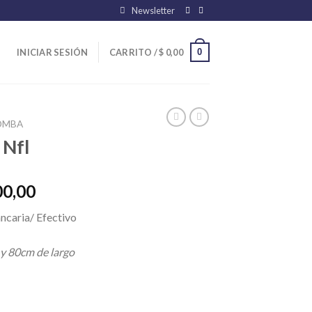
Newsletter
0
INICIAR SESIÓN
CARRITO /
$
0,00
OMBA
 Nfl
El
00,00
precio
ncaria/ Efectivo
l
actual
es:
 y 80cm de largo
00,00.
$ 26.000,00.