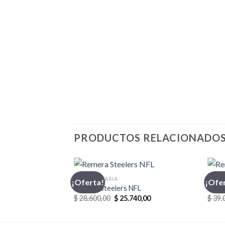
PRODUCTOS RELACIONADO
INDUMENTARIA
FANAT
¡Oferta!
¡Ofe
Remera Steelers NFL
Reme
El
El
$
28.600,00
$
25.740,00
$
39.
precio
precio
original
actual
era:
es: