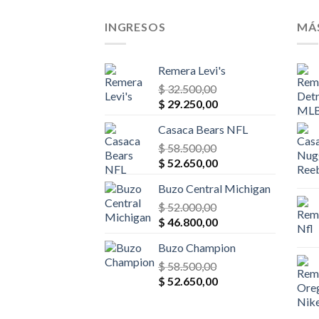
$ 28.600,00.
$ 25.740,00.
INGRESOS
MÁ
Remera Levi's
$
32.500,00
El
El
$
29.250,00
precio
precio
Casaca Bears NFL
original
actual
era:
$
58.500,00
es:
El
El
$ 32.500,00.
$
52.650,00
$ 29.250,00.
precio
precio
Buzo Central Michigan
original
actual
era:
$
52.000,00
es:
El
El
$ 58.500,00.
$
46.800,00
$ 52.650,00.
precio
precio
Buzo Champion
original
actual
era:
$
58.500,00
es:
El
El
$ 52.000,00.
$
52.650,00
$ 46.800,00.
precio
precio
original
actual