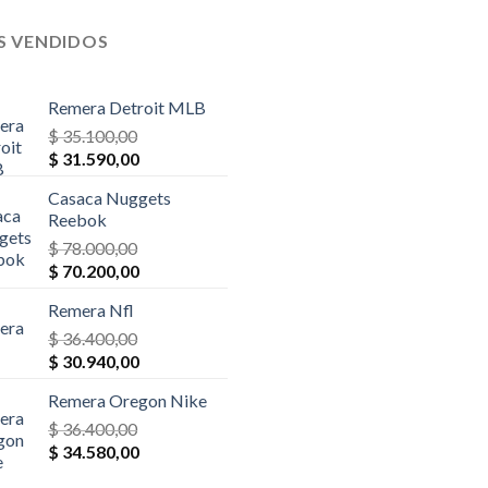
$ 39.000,00.
$ 35.100,00.
$ 26.000,00.
$ 23.400,0
S VENDIDOS
Remera Detroit MLB
$
35.100,00
El
El
$
31.590,00
precio
precio
Casaca Nuggets
original
actual
Reebok
era:
es:
$
78.000,00
$ 35.100,00.
$ 31.590,00.
El
El
$
70.200,00
precio
precio
Remera Nfl
original
actual
era:
$
36.400,00
es:
El
El
$ 78.000,00.
$
30.940,00
$ 70.200,00.
precio
precio
Remera Oregon Nike
original
actual
era:
$
36.400,00
es:
El
El
$ 36.400,00.
$
34.580,00
$ 30.940,00.
precio
precio