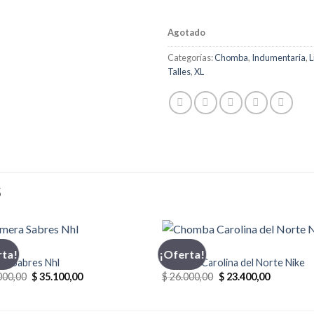
Agotado
Categorías:
Chomba
,
Indumentaria
,
L
Talles
,
XL
S
ICS
CHOMBA
rta!
¡Oferta!
ra Sabres Nhl
Chomba Carolina del Norte Nike
El
El
El
El
000,00
$
35.100,00
$
26.000,00
$
23.400,00
precio
precio
precio
precio
original
actual
original
actual
era:
es:
era:
es: