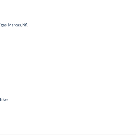
igas
,
Marcas
,
Nfl
,