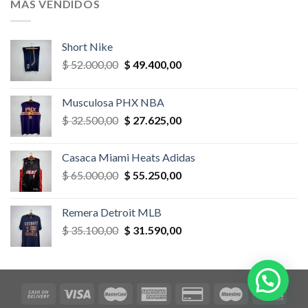
MÁS VENDIDOS
$ 52.000,00.
$ 46.800,00.
Short Nike
El
El
$
52.000,00
$
49.400,00
precio
precio
original
actual
Musculosa PHX NBA
era:
es:
El
El
$
32.500,00
$
27.625,00
$ 52.000,00.
$ 49.400,00.
precio
precio
original
actual
Casaca Miami Heats Adidas
era:
es:
El
El
$
65.000,00
$
55.250,00
$ 32.500,00.
$ 27.625,00.
precio
precio
original
actual
Remera Detroit MLB
era:
es:
El
El
$
35.100,00
$
31.590,00
$ 65.000,00.
$ 55.250,00.
precio
precio
original
actual
era:
es:
$ 35.100,00.
$ 31.590,00.