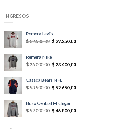
,00.
$ 23.400,00.
$ 22.230,00.
$ 39.000,00.
$ 35.100,
INGRESOS
Remera Levi's
El
El
$
32.500,00
$
29.250,00
precio
precio
original
actual
Remera Nike
era:
es:
El
El
$
26.000,00
$
23.400,00
$ 32.500,00.
$ 29.250,00.
precio
precio
original
actual
Casaca Bears NFL
era:
es:
El
El
$
58.500,00
$
52.650,00
$ 26.000,00.
$ 23.400,00.
precio
precio
original
actual
Buzo Central Michigan
era:
es:
El
El
$
52.000,00
$
46.800,00
$ 58.500,00.
$ 52.650,00.
precio
precio
original
actual
era:
es: