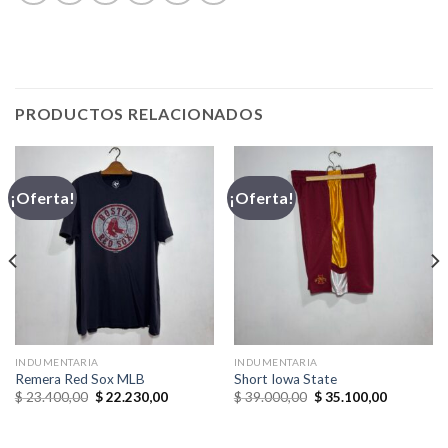
PRODUCTOS RELACIONADOS
¡Oferta!
¡Oferta!
INDUMENTARIA
INDUMENTARIA
Remera Red Sox MLB
Short Iowa State
El
El
El
El
$
23.400,00
$
22.230,00
$
39.000,00
$
35.100,00
precio
precio
precio
precio
original
actual
original
actual
era:
es:
era:
es: