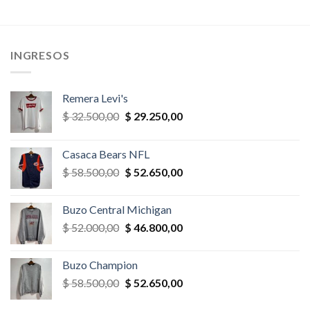
precio
precio
era:
es:
original
actual
$ 39.000,00.
$ 35.100,00.
era:
es:
,00.
$ 78.000,00.
$ 70.200,
INGRESOS
Remera Levi's
El
El
$
32.500,00
$
29.250,00
precio
precio
original
actual
Casaca Bears NFL
era:
es:
El
El
$
58.500,00
$
52.650,00
$ 32.500,00.
$ 29.250,00.
precio
precio
original
actual
Buzo Central Michigan
era:
es:
El
El
$
52.000,00
$
46.800,00
$ 58.500,00.
$ 52.650,00.
precio
precio
original
actual
Buzo Champion
era:
es:
El
El
$
58.500,00
$
52.650,00
$ 52.000,00.
$ 46.800,00.
precio
precio