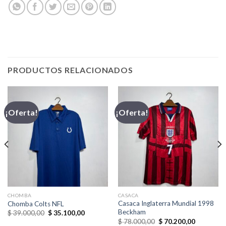
PRODUCTOS RELACIONADOS
¡Oferta!
¡Oferta!
CHOMBA
CASACA
Casaca Inglaterra Mundial 1998
Chomba Colts NFL
Beckham
El
El
$
39.000,00
$
35.100,00
precio
precio
El
El
$
78.000,00
$
70.200,00
original
actual