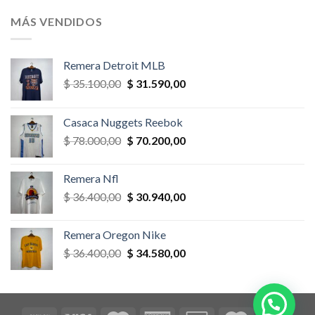
original
actual
era:
es:
MÁS VENDIDOS
$ 58.500,00.
$ 52.650,00.
Remera Detroit MLB
El
El
$
35.100,00
$
31.590,00
precio
precio
original
actual
Casaca Nuggets Reebok
era:
es:
El
El
$
78.000,00
$
70.200,00
$ 35.100,00.
$ 31.590,00.
precio
precio
original
actual
Remera Nfl
era:
es:
El
El
$
36.400,00
$
30.940,00
$ 78.000,00.
$ 70.200,00.
precio
precio
original
actual
Remera Oregon Nike
era:
es:
El
El
$
36.400,00
$
34.580,00
$ 36.400,00.
$ 30.940,00.
precio
precio
original
actual
era:
es:
$ 36.400,00.
$ 34.580,00.