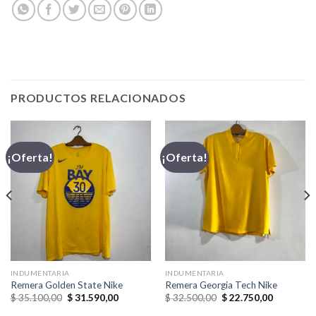
PRODUCTOS RELACIONADOS
¡Oferta!
¡Oferta!
INDUMENTARIA
INDUMENTARIA
Remera Golden State Nike
Remera Georgia Tech Nike
El
El
El
El
$
35.100,00
$
31.590,00
$
32.500,00
$
22.750,00
precio
precio
precio
precio
original
actual
original
actual