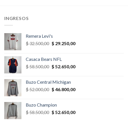
era:
es:
era:
es:
,00.
$ 35.100,00.
$ 31.590,00.
$ 32.500,00.
$ 22.750,
INGRESOS
Remera Levi's
El
El
$
32.500,00
$
29.250,00
precio
precio
original
actual
Casaca Bears NFL
era:
es:
El
El
$
58.500,00
$
52.650,00
$ 32.500,00.
$ 29.250,00.
precio
precio
original
actual
Buzo Central Michigan
era:
es:
El
El
$
52.000,00
$
46.800,00
$ 58.500,00.
$ 52.650,00.
precio
precio
original
actual
Buzo Champion
era:
es:
El
El
$
58.500,00
$
52.650,00
$ 52.000,00.
$ 46.800,00.
precio
precio
original
actual