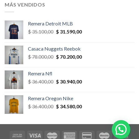
era:
es:
MÁS VENDIDOS
$ 58.500,00.
$ 52.650,00.
Remera Detroit MLB
El
El
$
35.100,00
$
31.590,00
precio
precio
original
actual
Casaca Nuggets Reebok
era:
es:
El
El
$
78.000,00
$
70.200,00
$ 35.100,00.
$ 31.590,00.
precio
precio
original
actual
Remera Nfl
era:
es:
El
El
$
36.400,00
$
30.940,00
$ 78.000,00.
$ 70.200,00.
precio
precio
original
actual
Remera Oregon Nike
era:
es:
El
El
$
36.400,00
$
34.580,00
$ 36.400,00.
$ 30.940,00.
precio
precio
original
actual
era:
es:
$ 36.400,00.
$ 34.580,00.