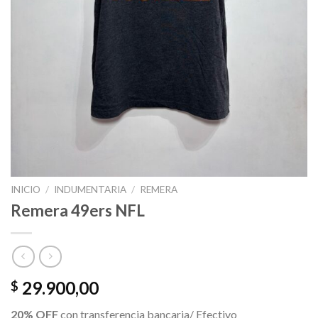
INICIO
/
INDUMENTARIA
/
REMERA
Remera 49ers NFL
29.900,00
$
20% OFF
con transferencia bancaria/ Efectivo