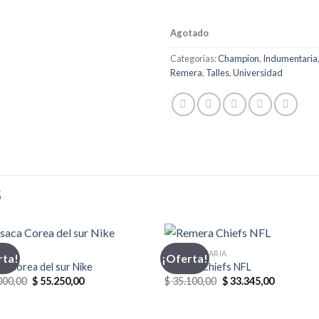
Agotado
Categorías:
Champion
,
Indumentaria
Remera
,
Talles
,
Universidad
S
CA
INDUMENTARIA
rta!
¡Oferta!
a Corea del sur Nike
Remera Chiefs NFL
El
El
El
El
000,00
$
55.250,00
$
35.100,00
$
33.345,00
precio
precio
precio
precio
original
actual
original
actual
era:
es:
era:
es: