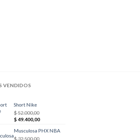
$ 65.000,00.
$ 55.250,00.
$ 35.100,00.
$ 33.345,0
S VENDIDOS
Short Nike
$
52.000,00
El
El
$
49.400,00
precio
precio
Musculosa PHX NBA
original
actual
era:
$
32.500,00
es: