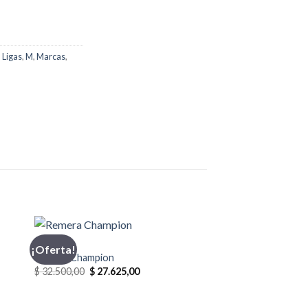
,
Ligas
,
M
,
Marcas
,
CHAMPION
¡Oferta!
Remera Champion
El
El
$
32.500,00
$
27.625,00
precio
precio
original
actual
era:
es: