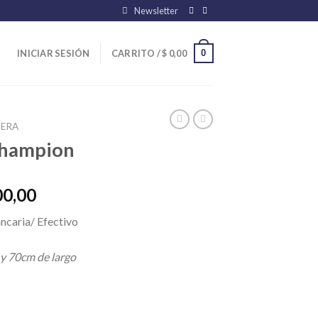
Newsletter
0
INICIAR SESIÓN
CARRITO /
$
0,00
ERA
Champion
El
00,00
precio
ncaria/ Efectivo
l
actual
es:
 y 70cm de largo
00,00.
$ 20.800,00.