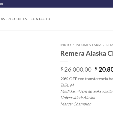
00
AS FRECUENTES
CONTACTO
INICIO
/
INDUMENTARIA
/
REM
Remera Alaska 
El
26.000,00
20.8
$
$
precio
20% OFF
con transferencia ba
origina
Talle: M
era:
Medidas: 47cm de axila a axila
$ 26.0
Universidad: Alaska
Marca: Champion