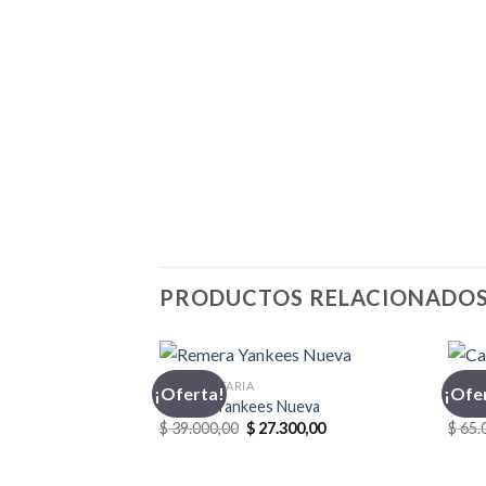
PRODUCTOS RELACIONADO
INDUMENTARIA
CASA
¡Oferta!
¡Ofe
Remera Yankees Nueva
Casac
El
El
$
39.000,00
$
27.300,00
$
65.
precio
precio
original
actual
era:
es: