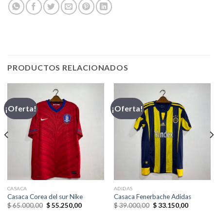
PRODUCTOS RELACIONADOS
¡Oferta!
¡Oferta!
CASACA
ADIDAS
Casaca Corea del sur Nike
Casaca Fenerbache Adidas
El
El
El
El
$
65.000,00
$
55.250,00
$
39.000,00
$
33.150,00
precio
precio
precio
precio
original
actual
original
actual