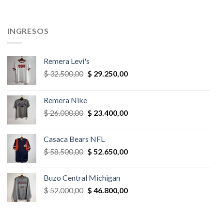
era:
es:
era:
es:
,00.
$ 65.000,00.
$ 55.250,00.
$ 39.000,00.
$ 33.150,
INGRESOS
Remera Levi's
El
El
$
32.500,00
$
29.250,00
precio
precio
original
actual
Remera Nike
era:
es:
El
El
$
26.000,00
$
23.400,00
$ 32.500,00.
$ 29.250,00.
precio
precio
original
actual
Casaca Bears NFL
era:
es:
El
El
$
58.500,00
$
52.650,00
$ 26.000,00.
$ 23.400,00.
precio
precio
original
actual
Buzo Central Michigan
era:
es:
El
El
$
52.000,00
$
46.800,00
$ 58.500,00.
$ 52.650,00.
precio
precio
original
actual