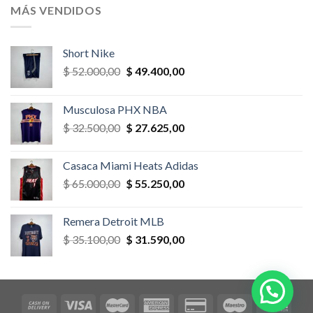
era:
es:
MÁS VENDIDOS
$ 52.000,00.
$ 46.800,00.
Short Nike
El
El
$
52.000,00
$
49.400,00
precio
precio
original
actual
Musculosa PHX NBA
era:
es:
El
El
$
32.500,00
$
27.625,00
$ 52.000,00.
$ 49.400,00.
precio
precio
original
actual
Casaca Miami Heats Adidas
era:
es:
El
El
$
65.000,00
$
55.250,00
$ 32.500,00.
$ 27.625,00.
precio
precio
original
actual
Remera Detroit MLB
era:
es:
El
El
$
35.100,00
$
31.590,00
$ 65.000,00.
$ 55.250,00.
precio
precio
original
actual
era:
es:
$ 35.100,00.
$ 31.590,00.